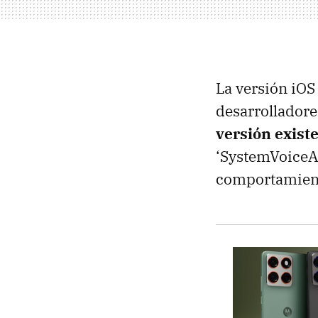
La versión iOS 
desarrolladore
versión exist
‘SystemVoiceAs
comportamiento