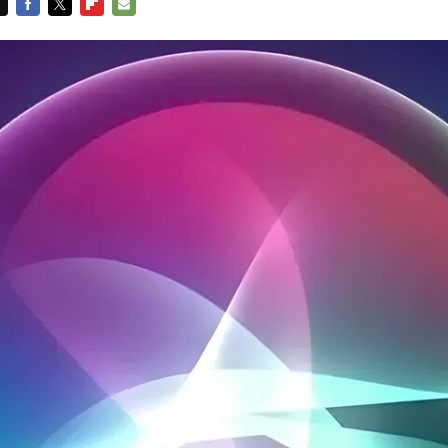
FACEBOOK
TWITTER
FLIPBOARD
E-
MAIL