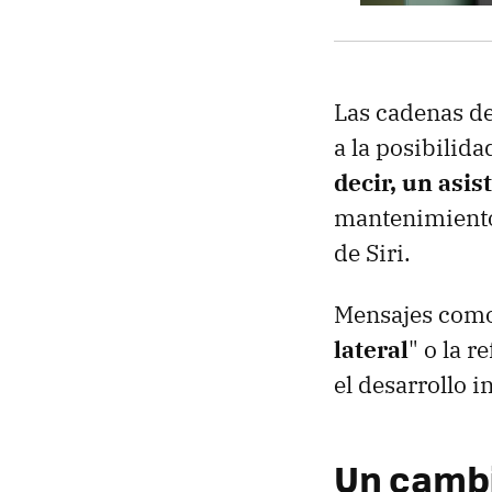
Las cadenas de
a la posibilid
decir, un asis
mantenimiento 
de Siri.
Mensajes como
lateral
" o la 
el desarrollo i
Un cambi