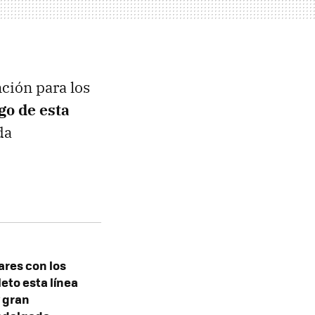
nción para los
igo de esta
da
ares con los
eto esta línea
y gran