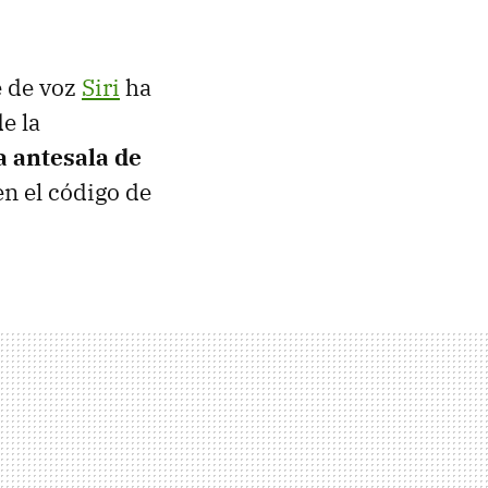
e de voz
Siri
ha
e la
a antesala de
en el código de