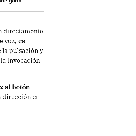
radelgada
an directamente
de voz,
es
 la pulsación y
 la invocación
z al botón
a dirección en