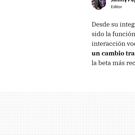
Editor
Desde su integ
sido la funció
interacción vo
un cambio tr
la beta más re