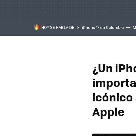
HOY SE HABLA DE
iPhone 17 en Colombia
M
inteligente
IA
TCL C
¿Un iPho
importa
icónico 
Apple