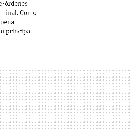
re-órdenes
erminal. Como
 pena
u principal