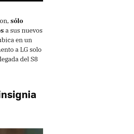
won,
sólo
os
a sus nuevos
ubica en un
ento a LG solo
llegada del S8
insignia