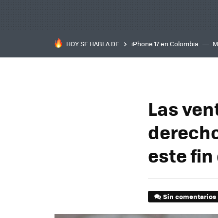
HOY SE HABLA DE
iPhone 17 en Colombia
M
inteligente
IA
TCL C
Las ven
derecho
este fi
Sin comentarios