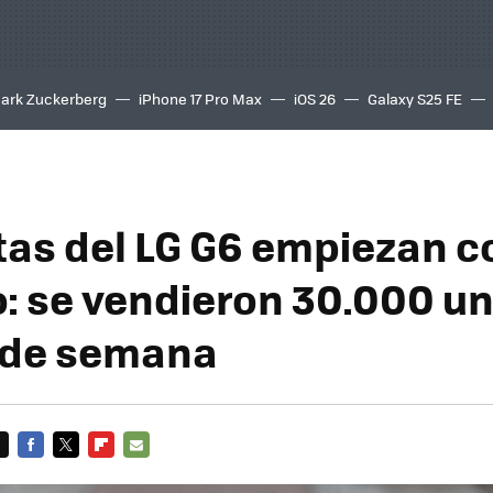
ark Zuckerberg
iPhone 17 Pro Max
iOS 26
Galaxy S25 FE
8K
tas del LG G6 empiezan co
: se vendieron 30.000 u
n de semana
FACEBOOK
TWITTER
FLIPBOARD
E-