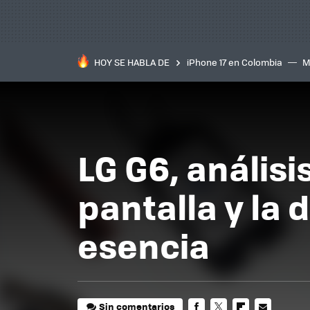
HOY SE HABLA DE
iPhone 17 en Colombia
M
inteligente
IA
TCL C
LG G6, anális
pantalla y la 
esencia
Sin comentarios