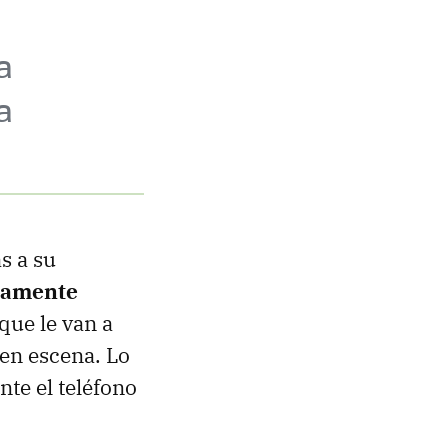
a
a
s a su
tamente
que le van a
en escena. Lo
nte el teléfono