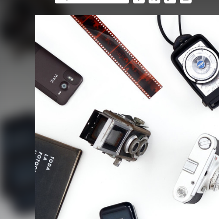
FACEBOOK
TWITTER
FLIPBOARD
E-
MAIL