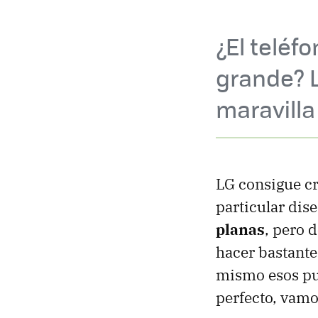
¿El teléf
grande? L
maravilla
LG consigue cr
particular dis
planas
, pero 
hacer bastant
mismo esos pun
perfecto, vamo