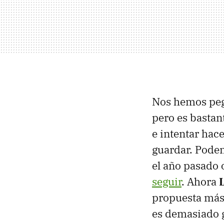
Nos hemos pega
pero es bastant
e intentar hac
guardar. Podem
el año pasado
seguir
. Ahora
propuesta más 
es demasiado 