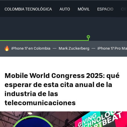
COLOMBIA TECNOLÓGICA
AUTO
MÓVIL
ESPACIO
CI
HOY SE HABLA DE
iPhone 17 en Colombia
Mark Zuckerberg
iPhone 17 Pro M
Mobile World Congress 2025: qué
esperar de esta cita anual de la
industria de las
telecomunicaciones