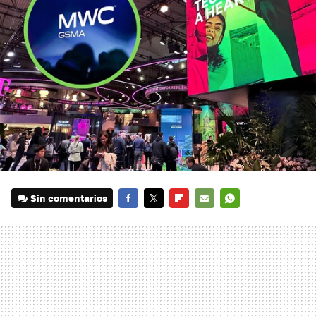
Sin comentarios
FACEBOOK
TWITTER
FLIPBOARD
E-
WHATSAPP
MAIL