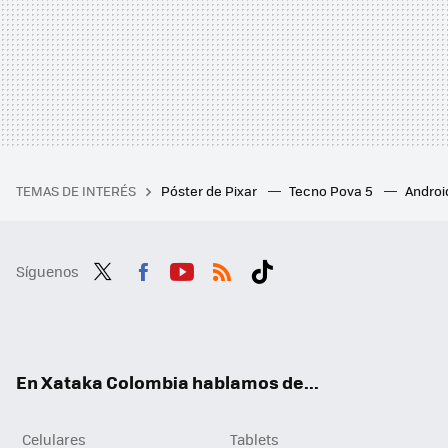
TEMAS DE INTERÉS
Póster de Pixar
Tecno Pova 5
Androi
Síguenos
Twit
Fac
You
RSS
Tikt
ter
ebo
tub
ok
ok
e
En Xataka Colombia hablamos de...
Celulares
Tablets