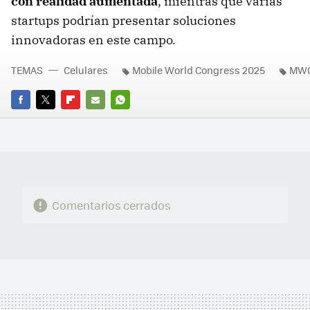
con realidad aumentada
, mientras que varias
startups podrían presentar soluciones
innovadoras en este campo.
TEMAS
Celulares
Mobile World Congress 2025
MWC
FACEBOOK
TWITTER
FLIPBOARD
E-
WHATSAPP
MAIL
Comentarios cerrados