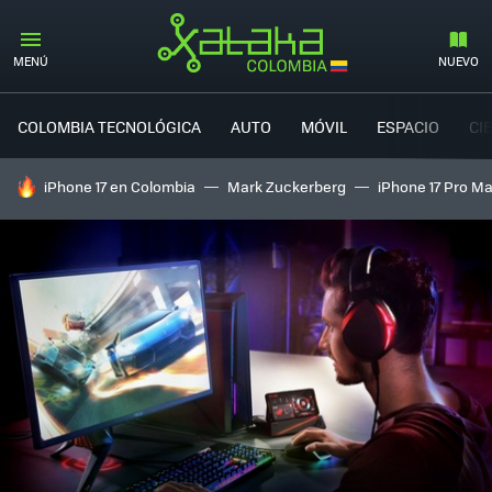
MENÚ
NUEVO
COLOMBIA TECNOLÓGICA
AUTO
MÓVIL
ESPACIO
CI
HOY SE HABLA DE
iPhone 17 en Colombia
Mark Zuckerberg
iPhone 17 Pro M