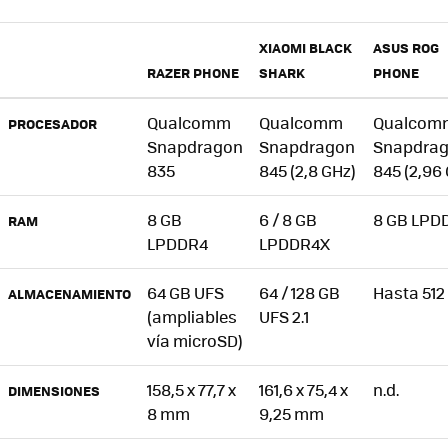
XIAOMI BLACK
ASUS ROG
RAZER PHONE
SHARK
PHONE
Qualcomm
Qualcomm
Qualcom
PROCESADOR
Snapdragon
Snapdragon
Snapdra
835
845 (2,8 GHz)
845 (2,96
8 GB
6 / 8 GB
8 GB LPD
RAM
LPDDR4
LPDDR4X
64 GB UFS
64 / 128 GB
Hasta 512
ALMACENAMIENTO
(ampliables
UFS 2.1
vía microSD)
158,5 x 77,7 x
161,6 x 75,4 x
n.d.
DIMENSIONES
8 mm
9,25 mm