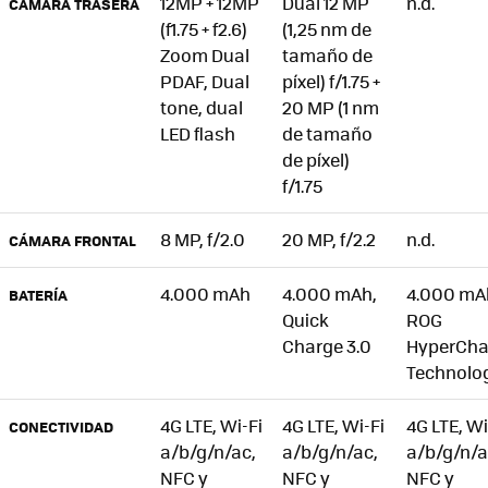
12MP + 12MP
Dual 12 MP
n.d.
CÁMARA TRASERA
(f1.75 + f2.6)
(1,25 nm de
Zoom Dual
tamaño de
PDAF, Dual
píxel) f/1.75 +
tone, dual
20 MP (1 nm
LED flash
de tamaño
de píxel)
f/1.75
8 MP, f/2.0
20 MP, f/2.2
n.d.
CÁMARA FRONTAL
4.000 mAh
4.000 mAh,
4.000 mA
BATERÍA
Quick
ROG
Charge 3.0
HyperCha
Technolo
4G LTE, Wi-Fi
4G LTE, Wi-Fi
4G LTE, Wi
CONECTIVIDAD
a/b/g/n/ac,
a/b/g/n/ac,
a/b/g/n/a
NFC y
NFC y
NFC y