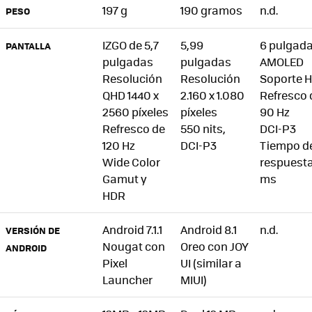
197 g
190 gramos
n.d.
PESO
IZGO de 5,7
5,99
6 pulgad
PANTALLA
pulgadas
pulgadas
AMOLED
Resolución
Resolución
Soporte 
QHD 1440 x
2.160 x 1.080
Refresco 
2560 píxeles
píxeles
90 Hz
Refresco de
550 nits,
DCI-P3
120 Hz
DCI-P3
Tiempo d
Wide Color
respuesta
Gamut y
ms
HDR
Android 7.1.1
Android 8.1
n.d.
VERSIÓN DE
Nougat con
Oreo con JOY
ANDROID
Pixel
UI (similar a
Launcher
MIUI)