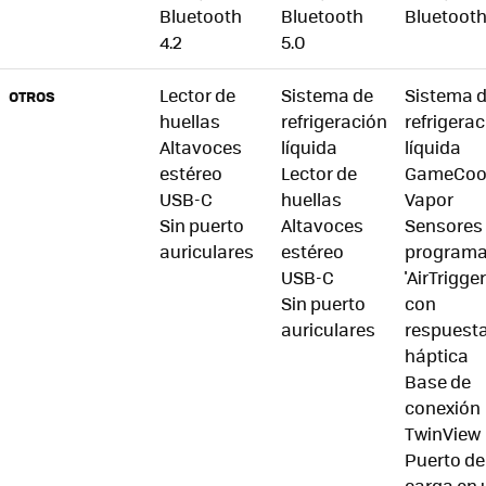
Bluetooth
Bluetooth
Bluetooth
4.2
5.0
Lector de
Sistema de
Sistema 
OTROS
huellas
refrigeración
refrigera
Altavoces
líquida
líquida
estéreo
Lector de
GameCool
USB-C
huellas
Vapor
Sin puerto
Altavoces
Sensores
auriculares
estéreo
programa
USB-C
'AirTrigger
Sin puerto
con
auriculares
respuest
háptica
Base de
conexión
TwinView
Puerto de
carga en 