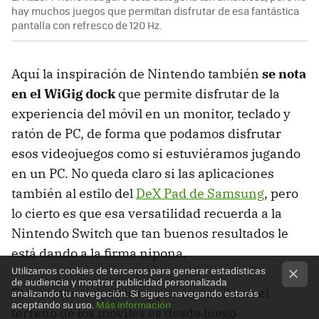
hay muchos juegos que permitan disfrutar de esa fantástica
pantalla con refresco de 120 Hz.
Aquí la inspiración de Nintendo también
se nota
en el WiGig dock
que permite disfrutar de la
experiencia del móvil en un monitor, teclado y
ratón de PC, de forma que podamos disfrutar
esos videojuegos como si estuviéramos jugando
en un PC. No queda claro si las aplicaciones
también al estilo del
DeX Pad de Samsung
, pero
lo cierto es que esa versatilidad recuerda a la
Nintendo Switch que tan buenos resultados le
está dando a la firma nipona.
Utilizamos cookies de terceros para generar estadísticas
de audiencia y mostrar publicidad personalizada
Estos intentos por ir un paso más allá en el
analizando tu navegación. Si sigues navegando estarás
aceptando su uso.
Más información
terreno de los móviles es desde luego