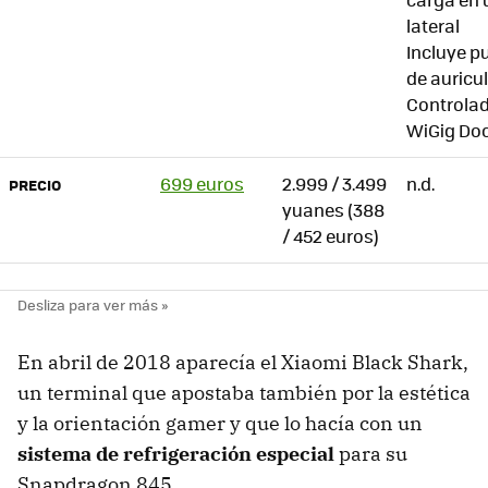
lateral
Incluye p
de auricu
Controla
WiGig Do
699 euros
2.999 / 3.499
n.d.
PRECIO
yuanes (388
/ 452 euros)
En abril de 2018 aparecía el Xiaomi Black Shark,
un terminal que apostaba también por la estética
y la orientación gamer y que lo hacía con un
sistema de refrigeración especial
para su
Snapdragon 845.