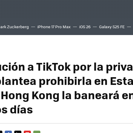
ark Zuckerberg
iPhone 17 Pro Max
iOS 26
Galaxy S25 FE
8K
ción a TikTok por la priv
lantea prohibirla en Est
 Hong Kong la baneará en
s días