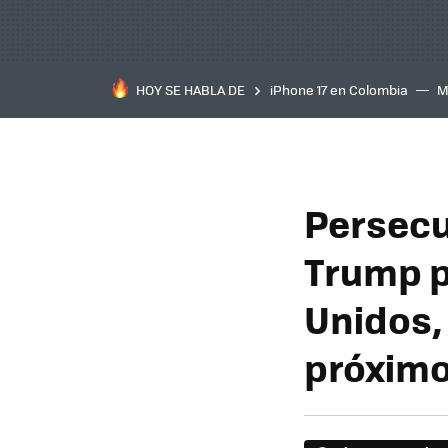
HOY SE HABLA DE
iPhone 17 en Colombia
M
inteligente
IA
TCL C
Persecu
Trump p
Unidos,
próximo