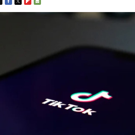
FACEBOOK
TWITTER
FLIPBOARD
E-
MAIL