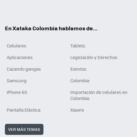
Twit
Fac
You
RSS
Tikt
ter
ebo
tub
ok
ok
e
En Xataka Colombia hablamos de...
Celulares
Tablets
Aplicaciones
Legislación y Derechos
Cazando gangas
Eventos
Samsung
Colombia
iPhone 6S
Importación de celulares en
Colombia
Pantalla Elástica
Xiaomi
VER MÁS TEMAS