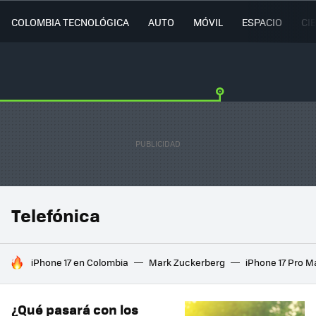
COLOMBIA TECNOLÓGICA
AUTO
MÓVIL
ESPACIO
CI
Telefónica
HOY SE HABLA DE
iPhone 17 en Colombia
Mark Zuckerberg
iPhone 17 Pro M
¿Qué pasará con los