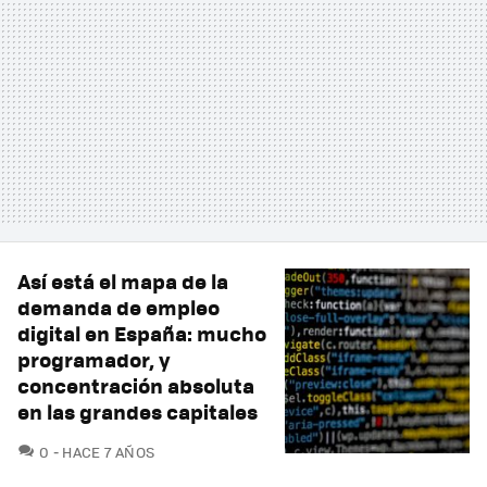
Así está el mapa de la
demanda de empleo
digital en España: mucho
programador, y
concentración absoluta
en las grandes capitales
COMENTARIOS
0
HACE 7 AÑOS