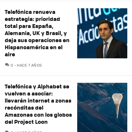
Telefónica renueva
estrategia: prioridad
total para España,
Alemania, UK y Brasil, y
deja sus operaciones en
Hispanoamérica en el
aire
COMENTARIOS
0
HACE 7 AÑOS
Telefónica y Alphabet se
vuelven a asociar:
llevarán internet a zonas
recónditas del
Amazonas con los globos
del Project Loon
COMENTARIOS