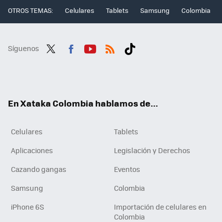
OTROS TEMAS:
Celulares
Tablets
Samsung
Colombia
Síguenos
Twit
Fac
You
RSS
Tikt
ter
ebo
tub
ok
ok
e
En Xataka Colombia hablamos de...
Celulares
Tablets
Aplicaciones
Legislación y Derechos
Cazando gangas
Eventos
Samsung
Colombia
iPhone 6S
Importación de celulares en
Colombia