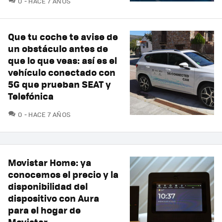
0
HACE 7 AÑOS
Que tu coche te avise de
un obstáculo antes de
que lo que veas: así es el
vehículo conectado con
5G que prueban SEAT y
Telefónica
COMENTARIOS
0
HACE 7 AÑOS
Movistar Home: ya
conocemos el precio y la
disponibilidad del
dispositivo con Aura
para el hogar de
Movistar