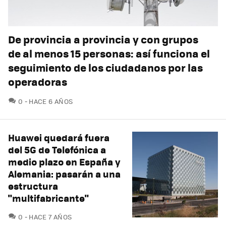
De provincia a provincia y con grupos
de al menos 15 personas: así funciona el
seguimiento de los ciudadanos por las
operadoras
COMENTARIOS
0
HACE 6 AÑOS
Huawei quedará fuera
del 5G de Telefónica a
medio plazo en España y
Alemania: pasarán a una
estructura
"multifabricante"
COMENTARIOS
0
HACE 7 AÑOS