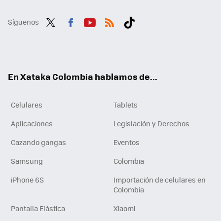
Síguenos
Twit
Fac
You
RSS
Tikt
ter
ebo
tub
ok
ok
e
En Xataka Colombia hablamos de...
Celulares
Tablets
Aplicaciones
Legislación y Derechos
Cazando gangas
Eventos
Samsung
Colombia
iPhone 6S
Importación de celulares en
Colombia
Pantalla Elástica
Xiaomi