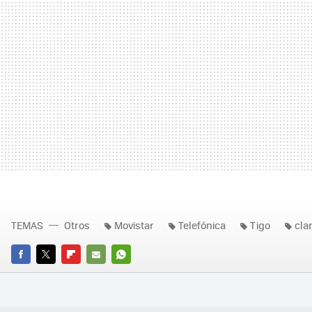
TEMAS
Otros
Movistar
Telefónica
Tigo
cla
FACEBOOK
TWITTER
FLIPBOARD
E-
WHATSAPP
MAIL