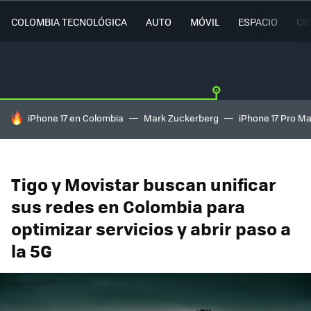
COLOMBIA TECNOLÓGICA
AUTO
MÓVIL
ESPACIO
CI
HOY SE HABLA DE
iPhone 17 en Colombia
Mark Zuckerberg
iPhone 17 Pro M
Tigo y Movistar buscan unificar
sus redes en Colombia para
optimizar servicios y abrir paso a
la 5G