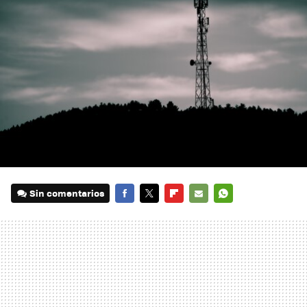
Sin comentarios
FACEBOOK
TWITTER
FLIPBOARD
E-
WHATSAPP
MAIL