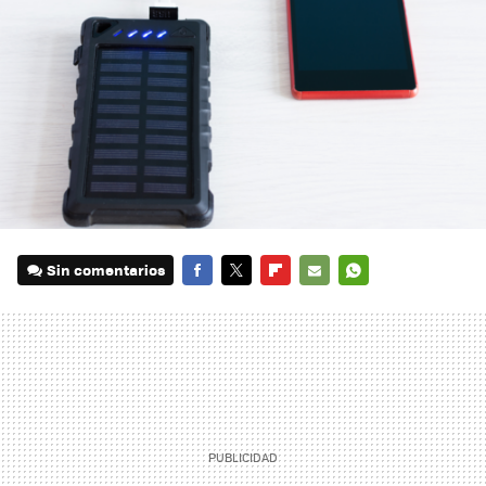
Sin comentarios
FACEBOOK
TWITTER
FLIPBOARD
E-
WHATSAPP
MAIL