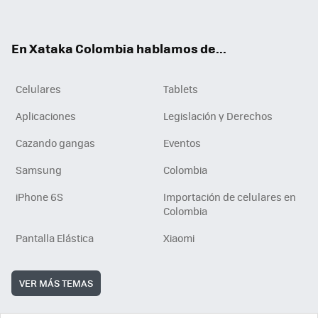
ter
ebo
tub
ok
ok
e
En Xataka Colombia hablamos de...
Celulares
Tablets
Aplicaciones
Legislación y Derechos
Cazando gangas
Eventos
Samsung
Colombia
iPhone 6S
Importación de celulares en
Colombia
Pantalla Elástica
Xiaomi
VER MÁS TEMAS