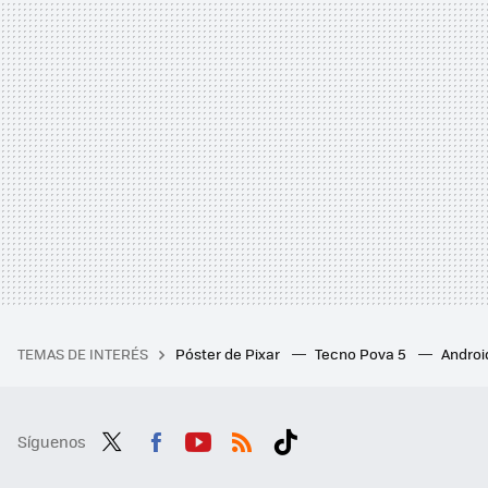
TEMAS DE INTERÉS
Póster de Pixar
Tecno Pova 5
Androi
Síguenos
Twit
Fac
You
RSS
Tikt