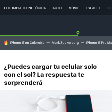
COLOMBIA TECNOLÓGICA
AUTO
MÓVIL
ESPACIO
CI
HOY SE HABLA DE
iPhone 17 en Colombia
Mark Zuckerberg
iPhone 17 Pro M
¿Puedes cargar tu celular solo
con el sol? La respuesta te
sorprenderá