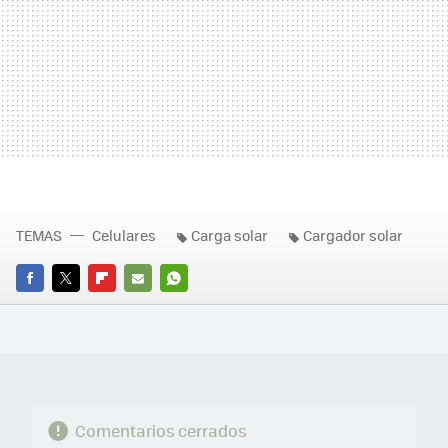
TEMAS
Celulares
Carga solar
Cargador solar
FACEBOOK
TWITTER
FLIPBOARD
E-
WHATSAPP
MAIL
Comentarios cerrados