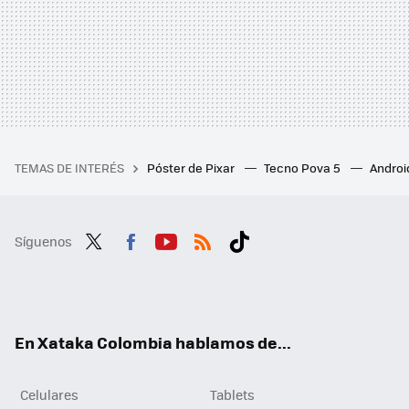
TEMAS DE INTERÉS
Póster de Pixar
Tecno Pova 5
Androi
Síguenos
Twit
Fac
You
RSS
Tikt
ter
ebo
tub
ok
ok
e
En Xataka Colombia hablamos de...
Celulares
Tablets