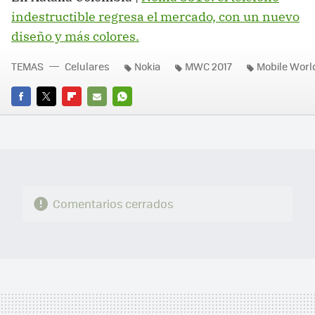
indestructible regresa el mercado, con un nuevo
diseño y más colores.
TEMAS
Celulares
Nokia
MWC 2017
Mobile Worl
FACEBOOK
TWITTER
FLIPBOARD
E-
WHATSAPP
MAIL
Comentarios cerrados