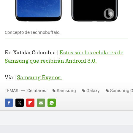
Concepto de Technobuffalo.
En Xataka Colombia |
Estos son los celulares de
Samsung que recibirán Android 8.0.
Vía |
Samsung Exynos.
TEMAS
Celulares
Samsung
Galaxy
Samsung Ga
FACEBOOK
TWITTER
FLIPBOARD
E-
WHATSAPP
MAIL