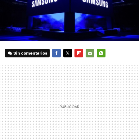
Sin comentarios
FACEBOOK
TWITTER
FLIPBOARD
E-
WHATSAPP
MAIL