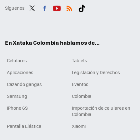
Síguenos
Twit
Fac
You
RSS
Tikt
ter
ebo
tub
ok
ok
e
En Xataka Colombia hablamos de...
Celulares
Tablets
Aplicaciones
Legislación y Derechos
Cazando gangas
Eventos
Samsung
Colombia
iPhone 6S
Importación de celulares en
Colombia
Pantalla Elástica
Xiaomi