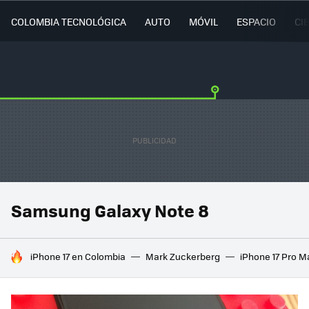
COLOMBIA TECNOLÓGICA
AUTO
MÓVIL
ESPACIO
CI
Samsung Galaxy Note 8
HOY SE HABLA DE
iPhone 17 en Colombia
Mark Zuckerberg
iPhone 17 Pro M