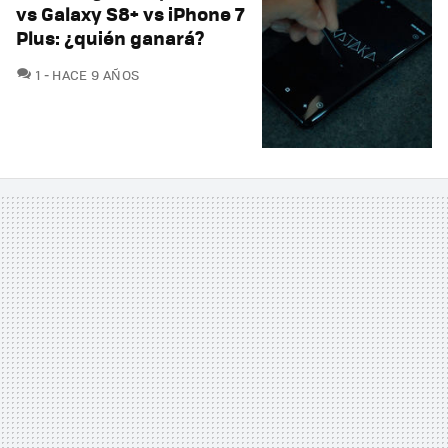
vs Galaxy S8+ vs iPhone 7
Plus: ¿quién ganará?
COMENTARIOS
1
HACE 9 AÑOS