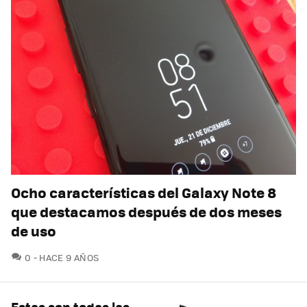
Ocho características del Galaxy Note 8
que destacamos después de dos meses
de uso
COMENTARIOS
0
HACE 9 AÑOS
Estas son todas las