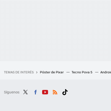
TEMAS DE INTERÉS
Póster de Pixar
Tecno Pova 5
Androi
Síguenos
Twit
Fac
You
RSS
Tikt
ter
ebo
tub
ok