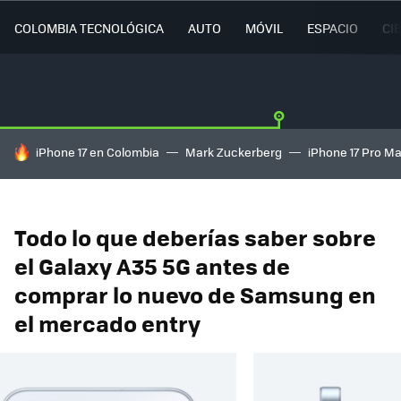
COLOMBIA TECNOLÓGICA
AUTO
MÓVIL
ESPACIO
CI
HOY SE HABLA DE
iPhone 17 en Colombia
Mark Zuckerberg
iPhone 17 Pro M
Todo lo que deberías saber sobre
el Galaxy A35 5G antes de
comprar lo nuevo de Samsung en
el mercado entry