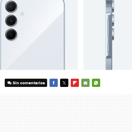
Sin comentarios
FACEBOOK
TWITTER
FLIPBOARD
E-
WHATSAPP
MAIL