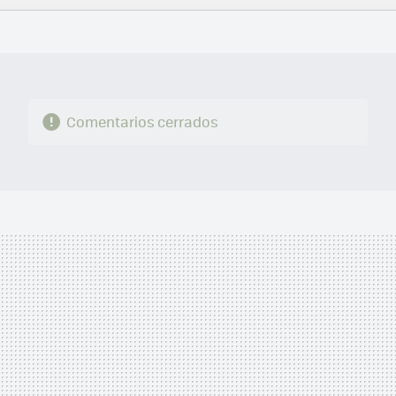
FACEBOOK
TWITTER
FLIPBOARD
E-
WHATSAPP
MAIL
Comentarios cerrados