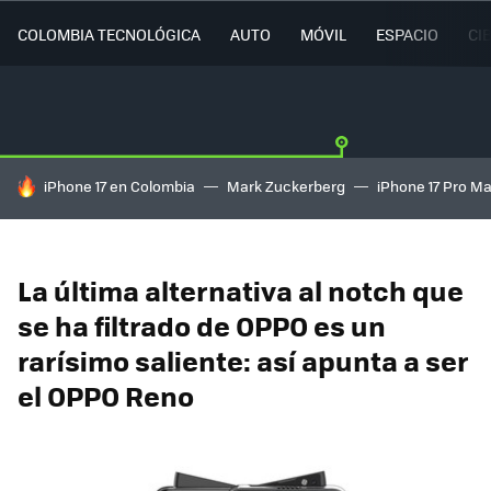
COLOMBIA TECNOLÓGICA
AUTO
MÓVIL
ESPACIO
CI
HOY SE HABLA DE
iPhone 17 en Colombia
Mark Zuckerberg
iPhone 17 Pro M
La última alternativa al notch que
se ha filtrado de OPPO es un
rarísimo saliente: así apunta a ser
el OPPO Reno