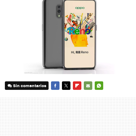
Sin comentarios
FACEBOOK
TWITTER
FLIPBOARD
E-
WHATSAPP
MAIL