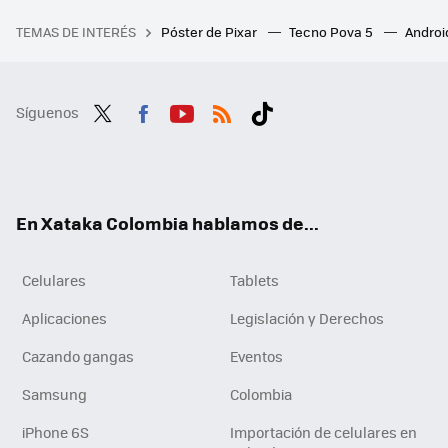
TEMAS DE INTERÉS
Póster de Pixar
Tecno Pova 5
Androi
Síguenos
Twit
Fac
You
RSS
Tikt
ter
ebo
tub
ok
ok
e
En Xataka Colombia hablamos de...
Celulares
Tablets
Aplicaciones
Legislación y Derechos
Cazando gangas
Eventos
Samsung
Colombia
iPhone 6S
Importación de celulares en