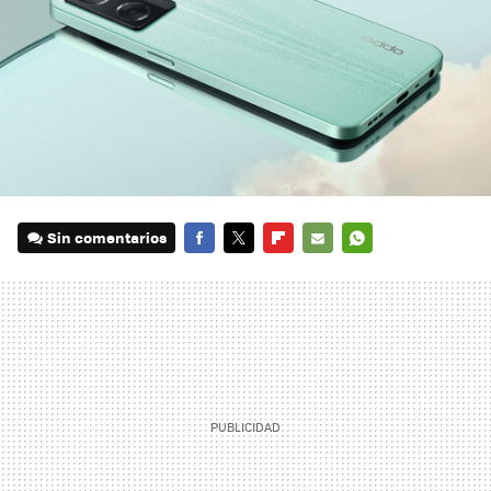
Sin comentarios
FACEBOOK
TWITTER
FLIPBOARD
E-
WHATSAPP
MAIL