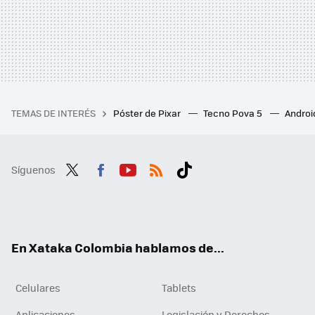
TEMAS DE INTERÉS
Póster de Pixar
Tecno Pova 5
Androi
Síguenos
Twit
Fac
You
RSS
Tikt
ter
ebo
tub
ok
ok
e
En Xataka Colombia hablamos de...
Celulares
Tablets
Aplicaciones
Legislación y Derechos