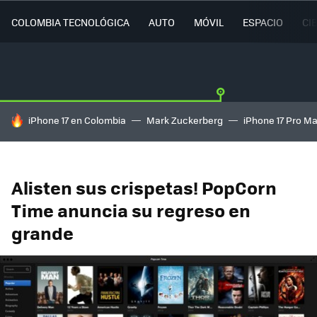
COLOMBIA TECNOLÓGICA
AUTO
MÓVIL
ESPACIO
CI
HOY SE HABLA DE
iPhone 17 en Colombia
Mark Zuckerberg
iPhone 17 Pro M
Alisten sus crispetas! PopCorn
Time anuncia su regreso en
grande