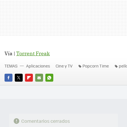
Vía |
Torrent Freak
TEMAS
Aplicaciones
Cine y TV
Popcorn Time
pelí
FACEBOOK
TWITTER
FLIPBOARD
E-
WHATSAPP
MAIL
Comentarios cerrados