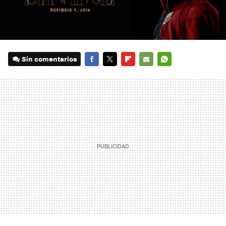
Sin comentarios
FACEBOOK
TWITTER
FLIPBOARD
E-
WHATSAPP
MAIL