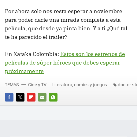
Por ahora solo nos resta esperar a noviembre
para poder darle una mirada completa a esta
película, que desde ya pinta bien. Y a ti ¿Qué tal
te ha parecido el trailer?
En Xataka Colombia:
Estos son los estrenos de
películas de súper héroes que debes esperar
próximamente
TEMAS
Cine y TV
Literatura, comics y juegos
doctor s
FACEBOOK
TWITTER
FLIPBOARD
E-
WHATSAPP
MAIL