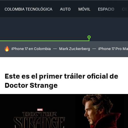
COLOMBIA TECNOLÓGICA
AUTO
MÓVIL
ESPACIO
CI
HOY SE HABLA DE
iPhone 17 en Colombia
Mark Zuckerberg
iPhone 17 Pro M
Este es el primer tráiler oficial de
Doctor Strange