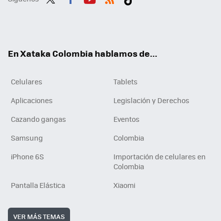
Twit
Fac
You
RSS
Tikt
ter
ebo
tub
ok
ok
e
En Xataka Colombia hablamos de...
Celulares
Tablets
Aplicaciones
Legislación y Derechos
Cazando gangas
Eventos
Samsung
Colombia
iPhone 6S
Importación de celulares en
Colombia
Pantalla Elástica
Xiaomi
VER MÁS TEMAS