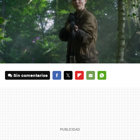
Sin comentarios
FACEBOOK
TWITTER
FLIPBOARD
E-
WHATSAPP
MAIL