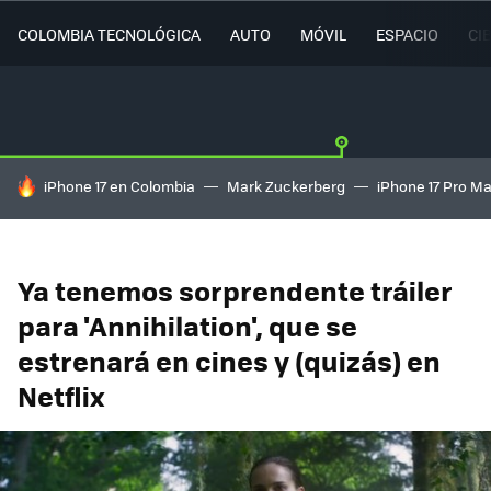
COLOMBIA TECNOLÓGICA
AUTO
MÓVIL
ESPACIO
CI
HOY SE HABLA DE
iPhone 17 en Colombia
Mark Zuckerberg
iPhone 17 Pro M
Ya tenemos sorprendente tráiler
para 'Annihilation', que se
estrenará en cines y (quizás) en
Netflix