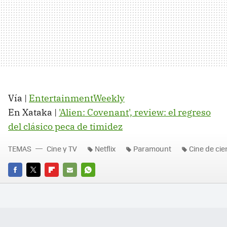
Vía |
EntertainmentWeekly
En Xataka |
'Alien: Covenant', review: el regreso
del clásico peca de timidez
TEMAS
Cine y TV
Netflix
Paramount
Cine de cie
FACEBOOK
TWITTER
FLIPBOARD
E-
WHATSAPP
MAIL