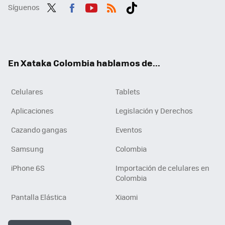
Síguenos
Twit
Fac
You
RSS
Tikt
ter
ebo
tub
ok
ok
e
En Xataka Colombia hablamos de...
Celulares
Tablets
Aplicaciones
Legislación y Derechos
Cazando gangas
Eventos
Samsung
Colombia
iPhone 6S
Importación de celulares en
Colombia
Pantalla Elástica
Xiaomi