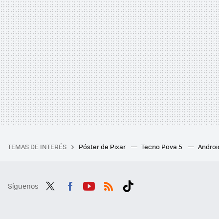
TEMAS DE INTERÉS
Póster de Pixar
Tecno Pova 5
Androi
Síguenos
Twit
Fac
You
RSS
Tikt
ter
ebo
tub
ok