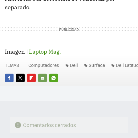
separado.
Imagen |
Laptop Mag.
TEMAS
Computadores
Dell
Surface
Dell Latit
FACEBOOK
TWITTER
FLIPBOARD
E-
WHATSAPP
MAIL
Comentarios cerrados