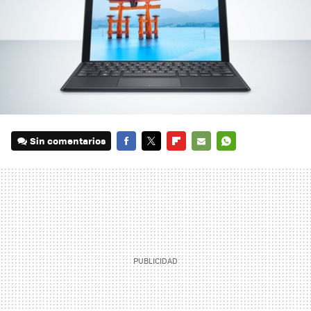
Sin comentarios
FACEBOOK
TWITTER
FLIPBOARD
E-
WHATSAPP
MAIL