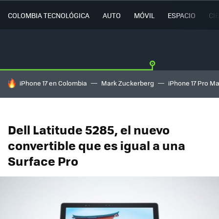
COLOMBIA TECNOLÓGICA
AUTO
MÓVIL
ESPACIO
CI
HOY SE HABLA DE
iPhone 17 en Colombia
Mark Zuckerberg
iPhone 17 Pro M
Dell Latitude 5285, el nuevo
convertible que es igual a una
Surface Pro