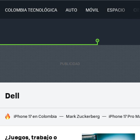
COLOMBIA TECNOLÓGICA
AUTO
MÓVIL
ESPACIO
CI
Dell
HOY SE HABLA DE
iPhone 17 en Colombia
Mark Zuckerberg
iPhone 17 Pro M
¿Juegos, trabajo o