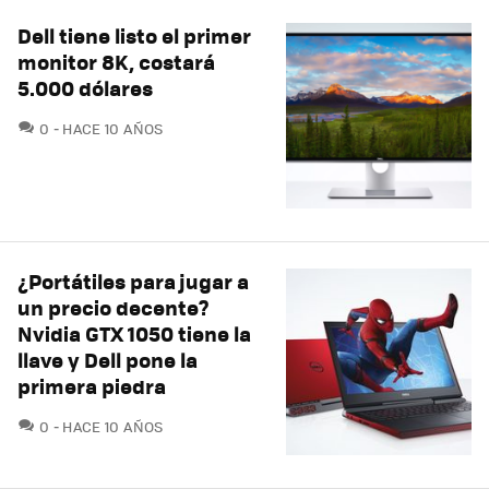
Dell tiene listo el primer
monitor 8K, costará
5.000 dólares
COMENTARIOS
0
HACE 10 AÑOS
¿Portátiles para jugar a
un precio decente?
Nvidia GTX 1050 tiene la
llave y Dell pone la
primera piedra
COMENTARIOS
0
HACE 10 AÑOS