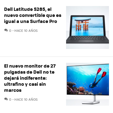
Dell Latitude 5285, el
nuevo convertible que es
igual a una Surface Pro
COMENTARIOS
0
HACE 10 AÑOS
El nuevo monitor de 27
pulgadas de Dell no te
dejará indiferente:
ultrafino y casi sin
marcos
COMENTARIOS
0
HACE 10 AÑOS