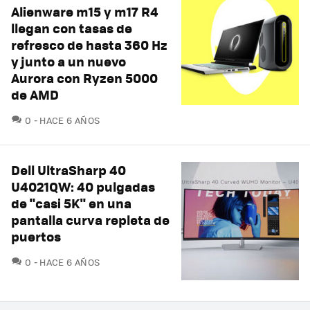
Alienware m15 y m17 R4
llegan con tasas de
refresco de hasta 360 Hz
y junto a un nuevo
Aurora con Ryzen 5000
de AMD
COMENTARIOS
0
HACE 6 AÑOS
Dell UltraSharp 40
U4021QW: 40 pulgadas
de "casi 5K" en una
pantalla curva repleta de
puertos
COMENTARIOS
0
HACE 6 AÑOS