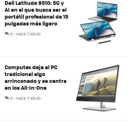
Dell Latitude 9510: 5G y
AI en el que busca ser el
portátil profesional de 15
pulgadas más ligero
COMENTARIOS
0
HACE 7 AÑOS
Computex deja al PC
tradicional algo
arrinconado y se centra
en los All-In-One
COMENTARIOS
0
HACE 7 AÑOS