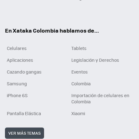
Twit
Fac
You
RSS
Tikt
ter
ebo
tub
ok
ok
e
En Xataka Colombia hablamos de...
Celulares
Tablets
Aplicaciones
Legislación y Derechos
Cazando gangas
Eventos
Samsung
Colombia
iPhone 6S
Importación de celulares en
Colombia
Pantalla Elástica
Xiaomi
VER MÁS TEMAS