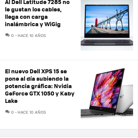
Al Dell Latitude 7285 no
le gustan los cables,
llega con carga
inalámbrica y WiGig
COMENTARIOS
0
HACE 10 AÑOS
El nuevo Dell XPS 15 se
pone al día subiendo la
potencia gráfica: Nvidia
GeForce GTX 1050 y Kaby
Lake
COMENTARIOS
0
HACE 10 AÑOS