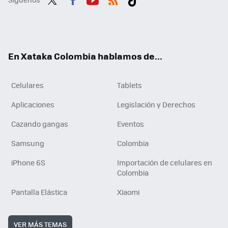
Twit
Fac
You
RSS
Tikt
ter
ebo
tub
ok
ok
e
En Xataka Colombia hablamos de...
Celulares
Tablets
Aplicaciones
Legislación y Derechos
Cazando gangas
Eventos
Samsung
Colombia
iPhone 6S
Importación de celulares en
Colombia
Pantalla Elástica
Xiaomi
VER MÁS TEMAS