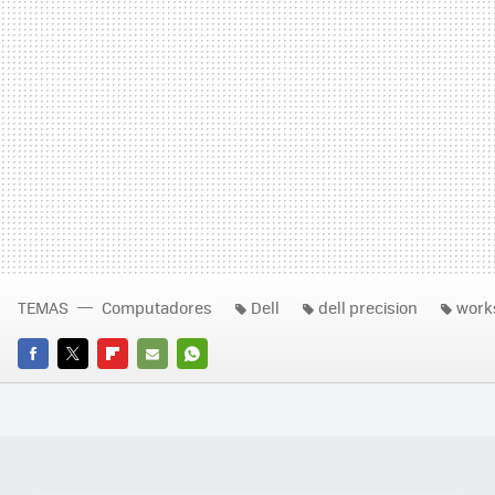
TEMAS
Computadores
Dell
dell precision
work
FACEBOOK
TWITTER
FLIPBOARD
E-
WHATSAPP
MAIL