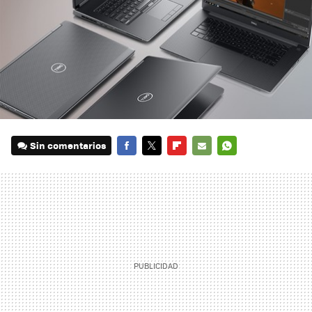
Sin comentarios
FACEBOOK
TWITTER
FLIPBOARD
E-
WHATSAPP
MAIL