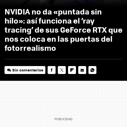
NVIDIA no da «puntada sin
hilo»: así funciona el ‘ray
tracing’ de sus GeForce RTX que
nos coloca en las puertas del
fotorrealismo
Sin comentarios
FACEBOOK
TWITTER
FLIPBOARD
E-
WHATSAPP
MAIL