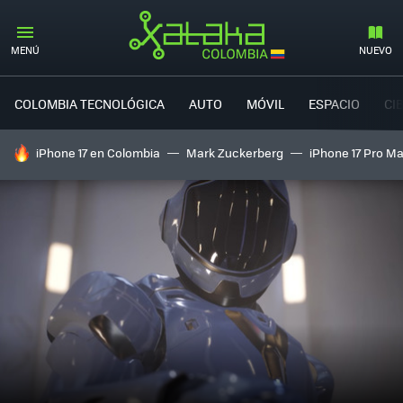
MENÚ
NUEVO
COLOMBIA TECNOLÓGICA
AUTO
MÓVIL
ESPACIO
CI
HOY SE HABLA DE
iPhone 17 en Colombia
Mark Zuckerberg
iPhone 17 Pro M