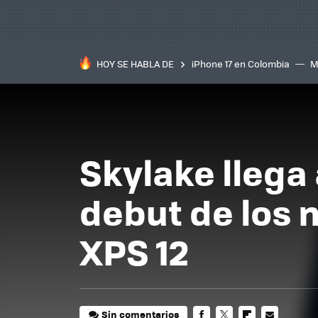
HOY SE HABLA DE
iPhone 17 en Colombia
M
inteligente
IA
TCL C
Skylake llega 
debut de los n
XPS 12
Sin comentarios