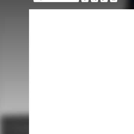
FACEBOOK
TWITTER
FLIPBOARD
E-
MAIL