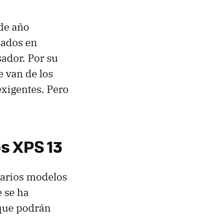
de año
zados en
sador. Por su
e van de los
exigentes. Pero
s XPS 13
varios modelos
e se ha
ue podrán