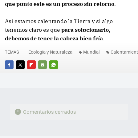
que punto este es un proceso sin retorno
.
Así estamos calentando la Tierra y si algo
tenemos claro es que
para solucionarlo,
debemos de tener la cabeza bien fría
.
TEMAS
Ecología y Naturaleza
Mundial
Calentamient
FACEBOOK
TWITTER
FLIPBOARD
E-
WHATSAPP
MAIL
Comentarios cerrados