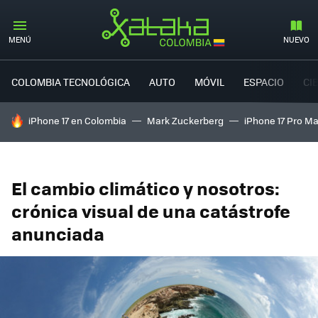
MENÚ
NUEVO
COLOMBIA TECNOLÓGICA
AUTO
MÓVIL
ESPACIO
CI
HOY SE HABLA DE
iPhone 17 en Colombia
Mark Zuckerberg
iPhone 17 Pro M
El cambio climático y nosotros:
crónica visual de una catástrofe
anunciada