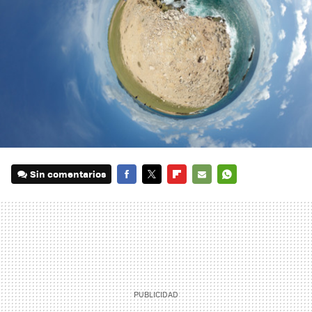
Sin comentarios
FACEBOOK
TWITTER
FLIPBOARD
E-
WHATSAPP
MAIL