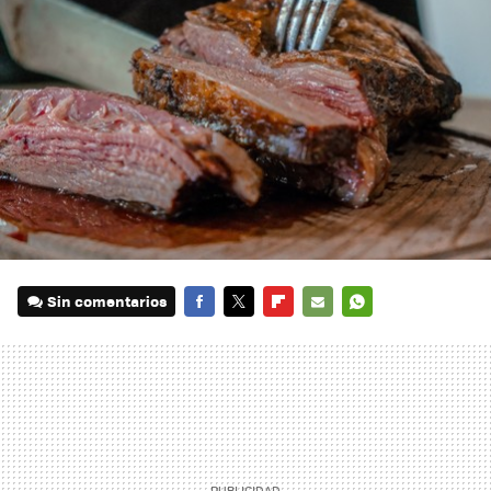
Sin comentarios
FACEBOOK
TWITTER
FLIPBOARD
E-
WHATSAPP
MAIL