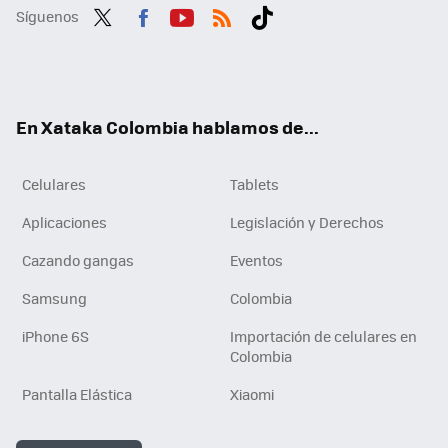
Síguenos
Twit
Fac
You
RSS
Tikt
ter
ebo
tub
ok
ok
e
En Xataka Colombia hablamos de...
Celulares
Tablets
Aplicaciones
Legislación y Derechos
Cazando gangas
Eventos
Samsung
Colombia
iPhone 6S
Importación de celulares en
Colombia
Pantalla Elástica
Xiaomi