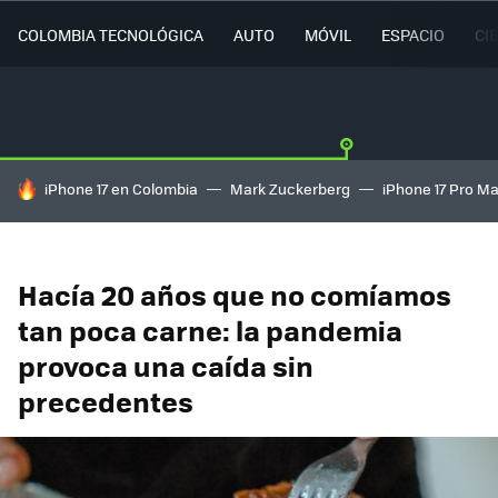
COLOMBIA TECNOLÓGICA
AUTO
MÓVIL
ESPACIO
CI
HOY SE HABLA DE
iPhone 17 en Colombia
Mark Zuckerberg
iPhone 17 Pro M
Hacía 20 años que no comíamos
tan poca carne: la pandemia
provoca una caída sin
precedentes