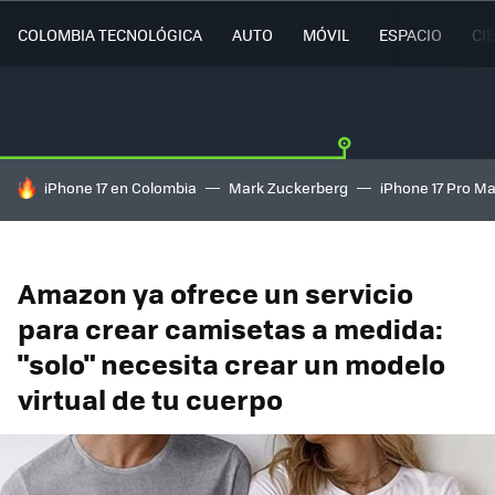
COLOMBIA TECNOLÓGICA
AUTO
MÓVIL
ESPACIO
CI
HOY SE HABLA DE
iPhone 17 en Colombia
Mark Zuckerberg
iPhone 17 Pro M
Amazon ya ofrece un servicio
para crear camisetas a medida:
"solo" necesita crear un modelo
virtual de tu cuerpo