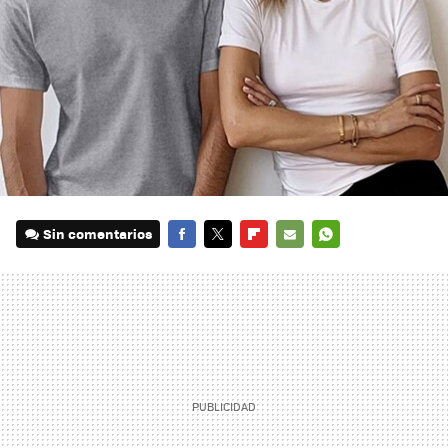
Sin comentarios
FACEBOOK
TWITTER
FLIPBOARD
E-
WHATSAPP
MAIL