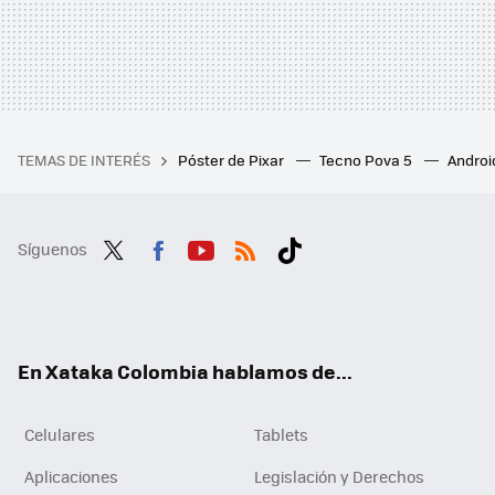
TEMAS DE INTERÉS
Póster de Pixar
Tecno Pova 5
Androi
Síguenos
Twit
Fac
You
RSS
Tikt
ter
ebo
tub
ok
ok
e
En Xataka Colombia hablamos de...
Celulares
Tablets
Aplicaciones
Legislación y Derechos