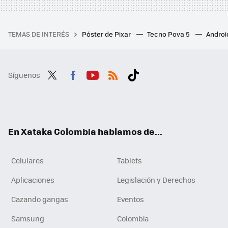
TEMAS DE INTERÉS
Póster de Pixar
Tecno Pova 5
Androi
Síguenos
Twit
Fac
You
RSS
Tikt
ter
ebo
tub
ok
ok
e
En Xataka Colombia hablamos de...
Celulares
Tablets
Aplicaciones
Legislación y Derechos
Cazando gangas
Eventos
Samsung
Colombia