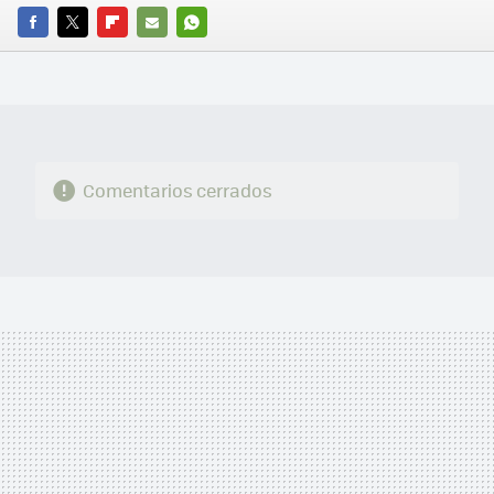
FACEBOOK
TWITTER
FLIPBOARD
E-
WHATSAPP
MAIL
Comentarios cerrados