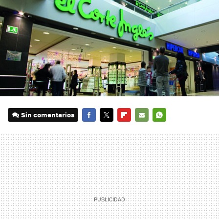
Sin comentarios
FACEBOOK
TWITTER
FLIPBOARD
E-
WHATSAPP
MAIL