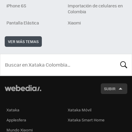
iPhone 6S
Importación de celulares en
Colombia
Pantalla Elástica
Xiaomi
VER MÁS TEMAS
BUSCA
SUBIR
Xataka
Xataka Móvil
Applesfera
Xataka Smart Home
Mundo Xiaomi