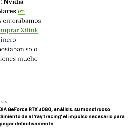
a:
Nvidia
lares
en
os enterábamos
omprar Xilink
dinero
ostaban solo
iciones mucho
TAKA
DIA GeForce RTX 3080, análisis: su monstruoso
imiento da al 'ray tracing' el impulso necesario para
pegar definitivamente