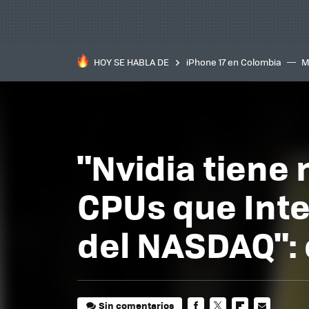
HOY SE HABLA DE
iPhone 17 en Colombia
M
inteligente
IA
TCL C
"Nvidia tiene
CPUs que Inte
del NASDAQ": 
Sin comentarios