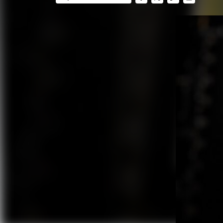
FACEBOOK
TWITTER
FLIPBOARD
E-
MAIL