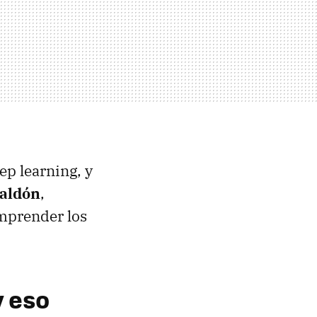
ep learning, y
jaldón
,
omprender los
y eso