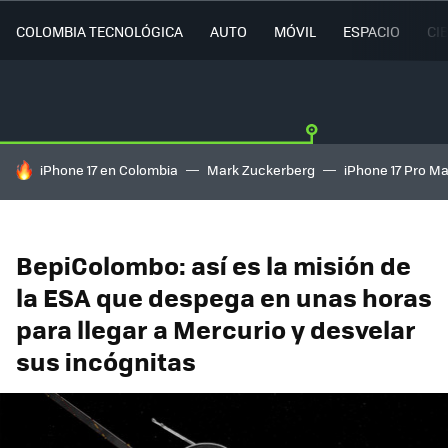
COLOMBIA TECNOLÓGICA
AUTO
MÓVIL
ESPACIO
CI
HOY SE HABLA DE
iPhone 17 en Colombia
Mark Zuckerberg
iPhone 17 Pro M
BepiColombo: así es la misión de
la ESA que despega en unas horas
para llegar a Mercurio y desvelar
sus incógnitas