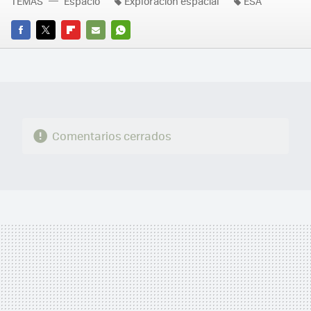
TEMAS
Espacio
Exploración espacial
ESA
FACEBOOK
TWITTER
FLIPBOARD
E-
WHATSAPP
MAIL
Comentarios cerrados