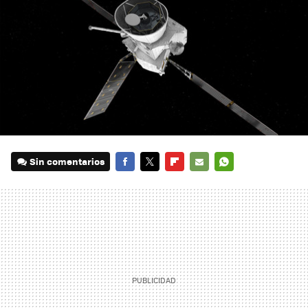
Sin comentarios
FACEBOOK
TWITTER
FLIPBOARD
E-
WHATSAPP
MAIL