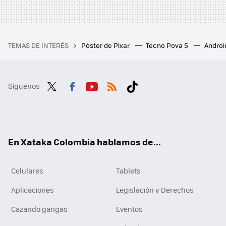
TEMAS DE INTERÉS
Póster de Pixar
Tecno Pova 5
Androi
Síguenos
Twit
Fac
You
RSS
Tikt
ter
ebo
tub
ok
ok
e
En Xataka Colombia hablamos de...
Celulares
Tablets
Aplicaciones
Legislación y Derechos
Cazando gangas
Eventos