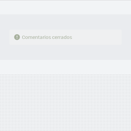
FACEBOOK
TWITTER
FLIPBOARD
E-
WHATSAPP
MAIL
Comentarios cerrados