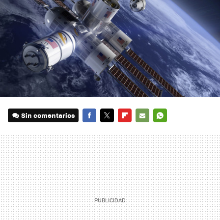
Sin comentarios
FACEBOOK
TWITTER
FLIPBOARD
E-
WHATSAPP
MAIL