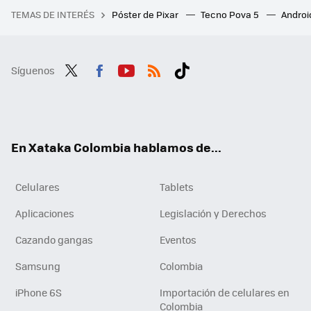
TEMAS DE INTERÉS
Póster de Pixar
Tecno Pova 5
Androi
Síguenos
Twit
Fac
You
RSS
Tikt
ter
ebo
tub
ok
ok
e
En Xataka Colombia hablamos de...
Celulares
Tablets
Aplicaciones
Legislación y Derechos
Cazando gangas
Eventos
Samsung
Colombia
iPhone 6S
Importación de celulares en
Colombia