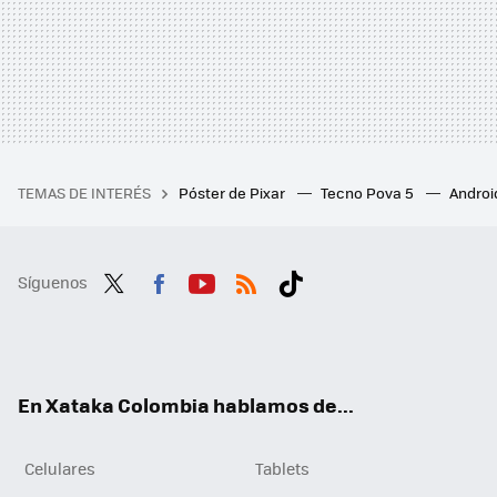
TEMAS DE INTERÉS
Póster de Pixar
Tecno Pova 5
Androi
Síguenos
Twit
Fac
You
RSS
Tikt
ter
ebo
tub
ok
ok
e
En Xataka Colombia hablamos de...
Celulares
Tablets