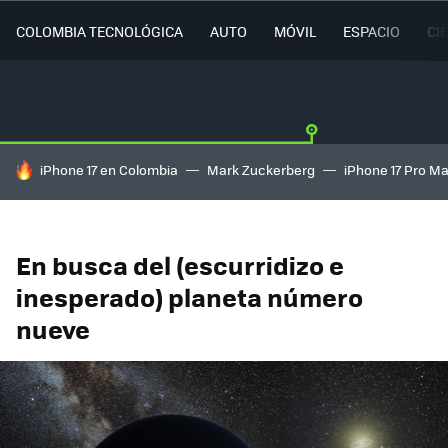
COLOMBIA TECNOLÓGICA
AUTO
MÓVIL
ESPACIO
CI
HOY SE HABLA DE
iPhone 17 en Colombia
Mark Zuckerberg
iPhone 17 Pro M
En busca del (escurridizo e
inesperado) planeta número
nueve