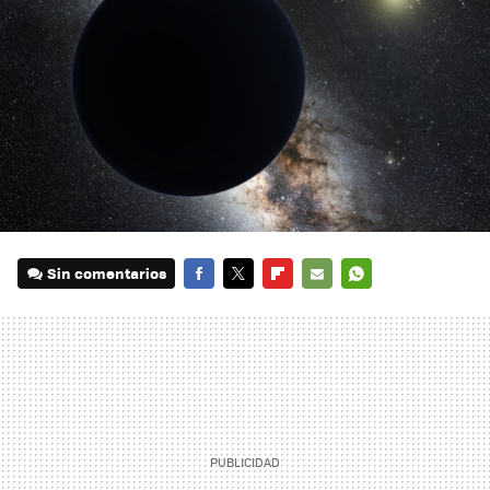
Sin comentarios
FACEBOOK
TWITTER
FLIPBOARD
E-
WHATSAPP
MAIL