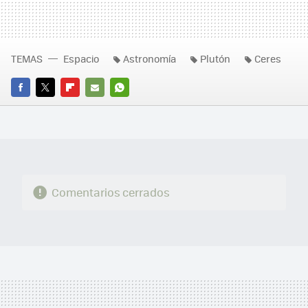
TEMAS
Espacio
Astronomía
Plutón
Ceres
FACEBOOK
TWITTER
FLIPBOARD
E-
WHATSAPP
MAIL
Comentarios cerrados