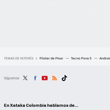
TEMAS DE INTERÉS
Póster de Pixar
Tecno Pova 5
Androi
Síguenos
Twit
Fac
You
RSS
Tikt
ter
ebo
tub
ok
ok
e
En Xataka Colombia hablamos de...