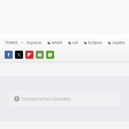
TEMAS
Espacio
NASA
sol
Eclipse
Júpiter
FACEBOOK
TWITTER
FLIPBOARD
E-
WHATSAPP
MAIL
Comentarios cerrados