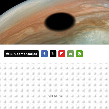
Sin comentarios
FACEBOOK
TWITTER
FLIPBOARD
E-
WHATSAPP
MAIL