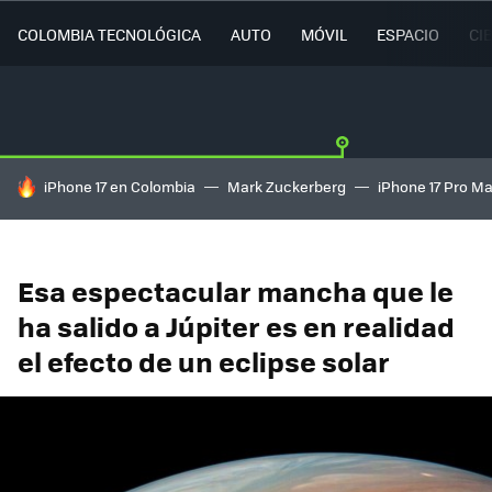
COLOMBIA TECNOLÓGICA
AUTO
MÓVIL
ESPACIO
CI
HOY SE HABLA DE
iPhone 17 en Colombia
Mark Zuckerberg
iPhone 17 Pro M
Esa espectacular mancha que le
ha salido a Júpiter es en realidad
el efecto de un eclipse solar