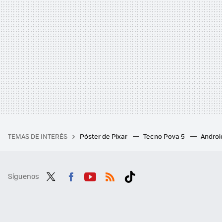
TEMAS DE INTERÉS
Póster de Pixar
Tecno Pova 5
Androi
Síguenos
Twit
Fac
You
RSS
Tikt
ter
ebo
tub
ok