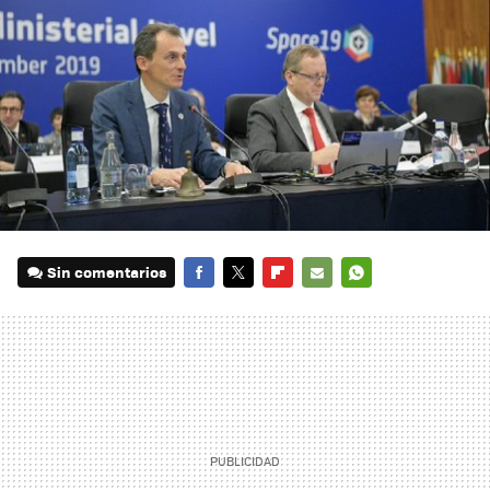
Sin comentarios
FACEBOOK
TWITTER
FLIPBOARD
E-
WHATSAPP
MAIL