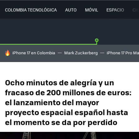
COLOMBIA TECNOLÓGICA
AUTO
MÓVIL
ESPACIO
CI
HOY SE HABLA DE
iPhone 17 en Colombia
Mark Zuckerberg
iPhone 17 Pro M
Ocho minutos de alegría y un
fracaso de 200 millones de euros:
el lanzamiento del mayor
proyecto espacial español hasta
el momento se da por perdido