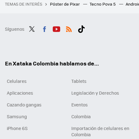
TEMAS DE INTERÉS
Póster de Pixar
Tecno Pova 5
Androi
Síguenos
Twit
Fac
You
RSS
Tikt
ter
ebo
tub
ok
ok
e
En Xataka Colombia hablamos de...
Celulares
Tablets
Aplicaciones
Legislación y Derechos
Cazando gangas
Eventos
Samsung
Colombia
iPhone 6S
Importación de celulares en
Colombia