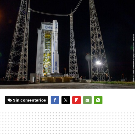
Sin comentarios
FACEBOOK
TWITTER
FLIPBOARD
E-
WHATSAPP
MAIL