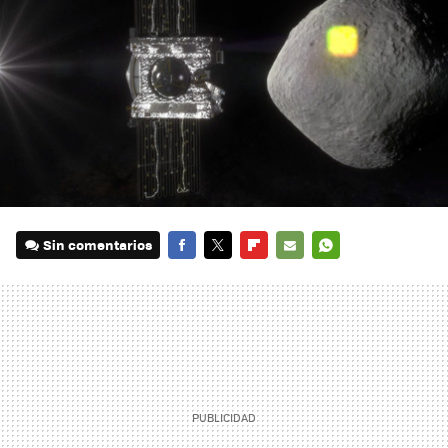
Sin comentarios
FACEBOOK
TWITTER
FLIPBOARD
E-
WHATSAPP
MAIL