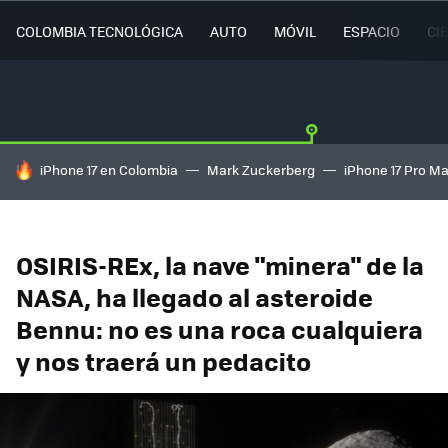
COLOMBIA TECNOLÓGICA
AUTO
MÓVIL
ESPACIO
CI
HOY SE HABLA DE
iPhone 17 en Colombia
Mark Zuckerberg
iPhone 17 Pro M
OSIRIS-REx, la nave "minera" de la
NASA, ha llegado al asteroide
Bennu: no es una roca cualquiera
y nos traerá un pedacito