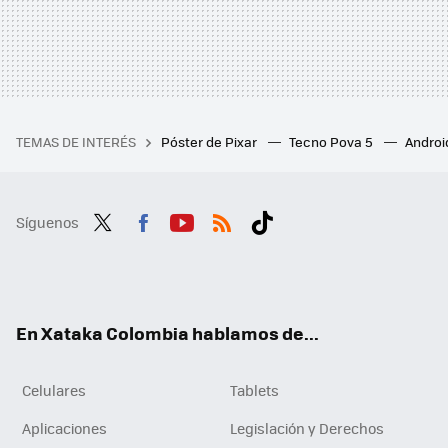
TEMAS DE INTERÉS
Póster de Pixar
Tecno Pova 5
Androi
Síguenos
Twit
Fac
You
RSS
Tikt
ter
ebo
tub
ok
ok
e
En Xataka Colombia hablamos de...
Celulares
Tablets
Aplicaciones
Legislación y Derechos