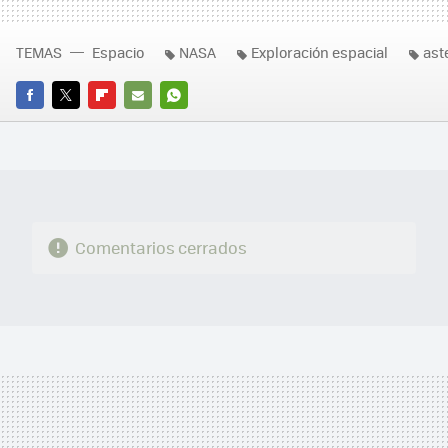
TEMAS
Espacio
NASA
Exploración espacial
ast
FACEBOOK
TWITTER
FLIPBOARD
E-
WHATSAPP
MAIL
Comentarios cerrados