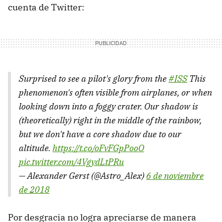
cuenta de Twitter:
Surprised to see a pilot's glory from the
#ISS
This
phenomenon's often visible from airplanes, or when
looking down into a foggy crater. Our shadow is
(theoretically) right in the middle of the rainbow,
but we don't have a core shadow due to our
altitude.
https://t.co/oFvFGpPooO
pic.twitter.com/4VgydLtPRu
— Alexander Gerst (@Astro_Alex)
6 de noviembre
de 2018
Por desgracia no logra apreciarse de manera