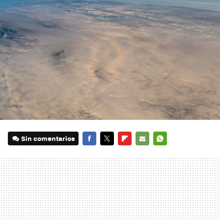
Sin comentarios
FACEBOOK
TWITTER
FLIPBOARD
E-
WHATSAPP
MAIL