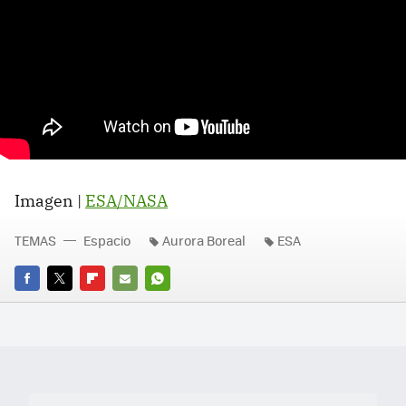
Imagen |
ESA/NASA
TEMAS
Espacio
Aurora Boreal
ESA
FACEBOOK
TWITTER
FLIPBOARD
E-
WHATSAPP
MAIL