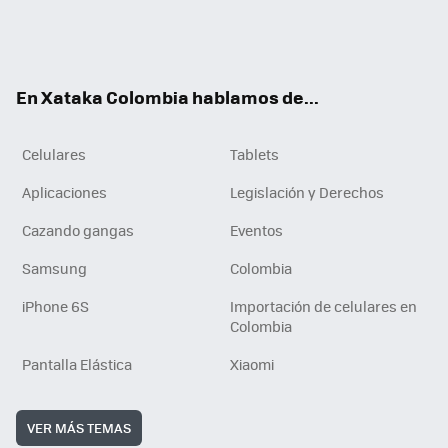
Twit
Fac
You
RSS
Tikt
ter
ebo
tub
ok
ok
e
En Xataka Colombia hablamos de...
Celulares
Tablets
Aplicaciones
Legislación y Derechos
Cazando gangas
Eventos
Samsung
Colombia
iPhone 6S
Importación de celulares en
Colombia
Pantalla Elástica
Xiaomi
VER MÁS TEMAS