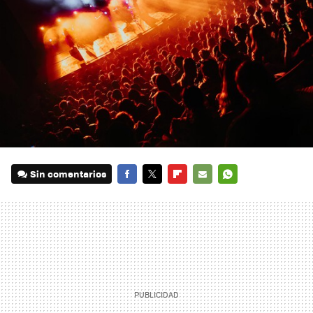
Sin comentarios
FACEBOOK
TWITTER
FLIPBOARD
E-
WHATSAPP
MAIL