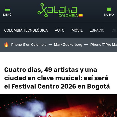
MENÚ
NUEVO
COLOMBIA TECNOLÓGICA
AUTO
MÓVIL
ESPACIO
CI
HOY SE HABLA DE
iPhone 17 en Colombia
Mark Zuckerberg
iPhone 17 Pro M
Cuatro días, 49 artistas y una
ciudad en clave musical: así será
el Festival Centro 2026 en Bogotá