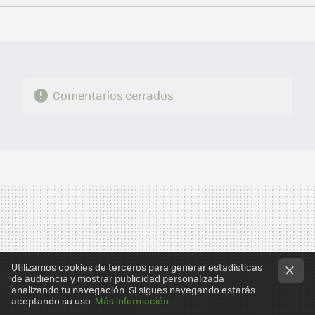
FACEBOOK
TWITTER
FLIPBOARD
E-
WHATSAPP
MAIL
Comentarios cerrados
Utilizamos cookies de terceros para generar estadísticas
de audiencia y mostrar publicidad personalizada
analizando tu navegación. Si sigues navegando estarás
aceptando su uso.
Más información