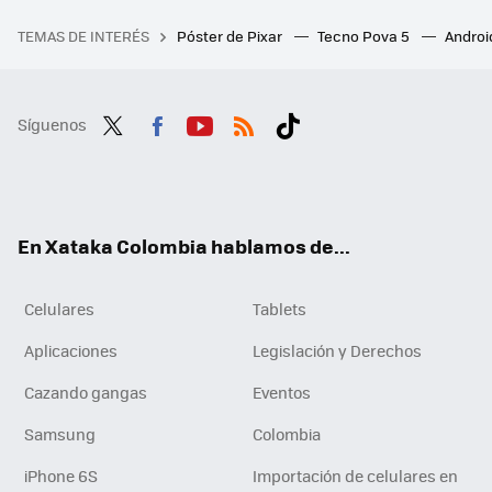
TEMAS DE INTERÉS
Póster de Pixar
Tecno Pova 5
Androi
Síguenos
Twit
Fac
You
RSS
Tikt
ter
ebo
tub
ok
ok
e
En Xataka Colombia hablamos de...
Celulares
Tablets
Aplicaciones
Legislación y Derechos
Cazando gangas
Eventos
Samsung
Colombia
iPhone 6S
Importación de celulares en