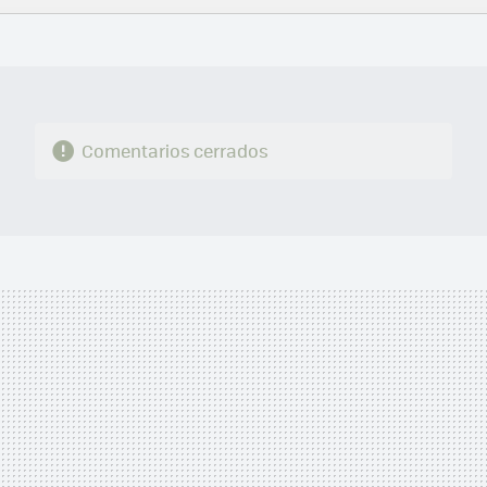
FACEBOOK
TWITTER
FLIPBOARD
E-
WHATSAPP
MAIL
Comentarios cerrados