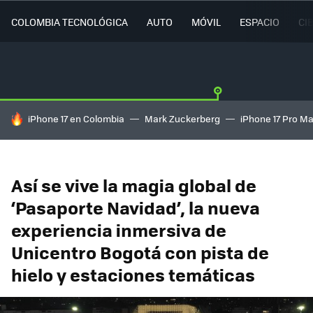
COLOMBIA TECNOLÓGICA
AUTO
MÓVIL
ESPACIO
CI
HOY SE HABLA DE
iPhone 17 en Colombia
Mark Zuckerberg
iPhone 17 Pro M
Así se vive la magia global de
‘Pasaporte Navidad’, la nueva
experiencia inmersiva de
Unicentro Bogotá con pista de
hielo y estaciones temáticas