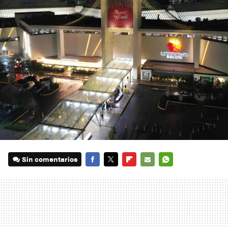
Sin comentarios
FACEBOOK
TWITTER
FLIPBOARD
E-
WHATSAPP
MAIL