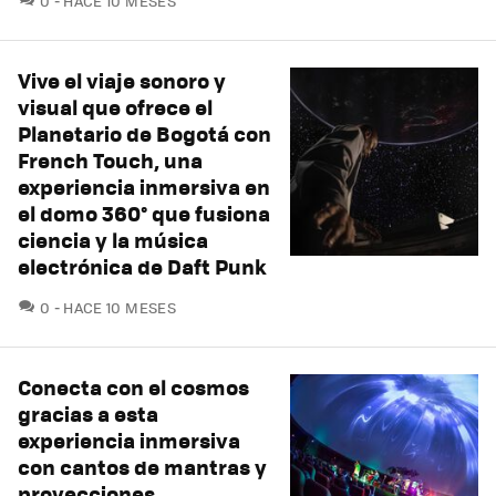
0
HACE 10 MESES
Vive el viaje sonoro y
visual que ofrece el
Planetario de Bogotá con
French Touch, una
experiencia inmersiva en
el domo 360° que fusiona
ciencia y la música
electrónica de Daft Punk
COMENTARIOS
0
HACE 10 MESES
Conecta con el cosmos
gracias a esta
experiencia inmersiva
con cantos de mantras y
proyecciones