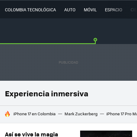
COLOMBIA TECNOLÓGICA
AUTO
MÓVIL
ESPACIO
CI
Experiencia inmersiva
HOY SE HABLA DE
iPhone 17 en Colombia
Mark Zuckerberg
iPhone 17 Pro M
Así se vive la magia