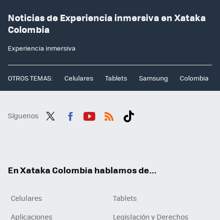
Noticias de Experiencia inmersiva en Xataka
Colombia
Experiencia inmersiva
OTROS TEMAS:
Celulares
Tablets
Samsung
Colombia
Síguenos
Twit
Fac
You
RSS
Tikt
ter
ebo
tub
ok
ok
e
En Xataka Colombia hablamos de...
Celulares
Tablets
Aplicaciones
Legislación y Derechos