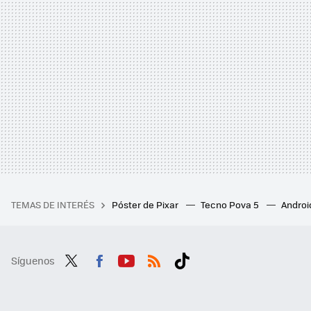
TEMAS DE INTERÉS
Póster de Pixar
Tecno Pova 5
Androi
Síguenos
Twit
Fac
You
RSS
Tikt
ter
ebo
tub
ok