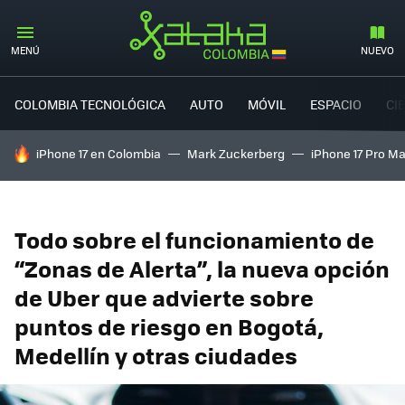
MENÚ
NUEVO
COLOMBIA TECNOLÓGICA
AUTO
MÓVIL
ESPACIO
CI
HOY SE HABLA DE
iPhone 17 en Colombia
Mark Zuckerberg
iPhone 17 Pro M
Todo sobre el funcionamiento de
“Zonas de Alerta”, la nueva opción
de Uber que advierte sobre
puntos de riesgo en Bogotá,
Medellín y otras ciudades