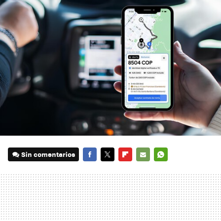
Sin comentarios
FACEBOOK
TWITTER
FLIPBOARD
E-
WHATSAPP
MAIL