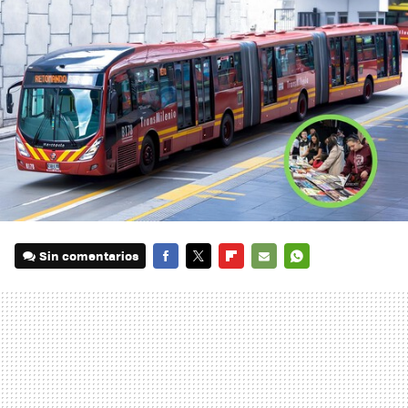
Sin comentarios
FACEBOOK
TWITTER
FLIPBOARD
E-
WHATSAPP
MAIL