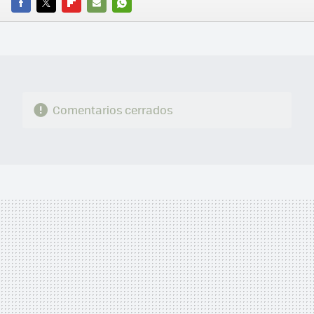
FACEBOOK
TWITTER
FLIPBOARD
E-
WHATSAPP
MAIL
Comentarios cerrados