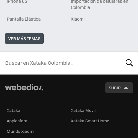
iPhone 6S
Importación de celulares en
Colombia
Pantalla Elástica
Xiaomi
VER MÁS TEMAS
BUSCA
SUBIR
Xataka
Xataka Móvil
Applesfera
Xataka Smart Home
Mundo Xiaomi