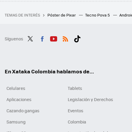
TEMAS DE INTERÉS
Póster de Pixar
Tecno Pova 5
Androi
Síguenos
Twit
Fac
You
RSS
Tikt
ter
ebo
tub
ok
ok
e
En Xataka Colombia hablamos de...
Celulares
Tablets
Aplicaciones
Legislación y Derechos
Cazando gangas
Eventos
Samsung
Colombia