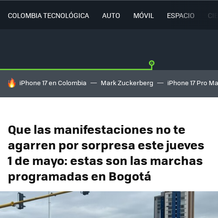
COLOMBIA TECNOLÓGICA
AUTO
MÓVIL
ESPACIO
CI
HOY SE HABLA DE
iPhone 17 en Colombia
Mark Zuckerberg
iPhone 17 Pro M
Que las manifestaciones no te
agarren por sorpresa este jueves
1 de mayo: estas son las marchas
programadas en Bogotá