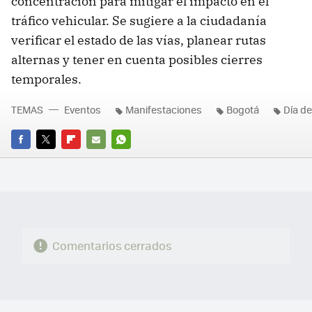
concentración para mitigar el impacto en el
tráfico vehicular. Se sugiere a la ciudadanía
verificar el estado de las vías, planear rutas
alternas y tener en cuenta posibles cierres
temporales.
TEMAS
Eventos
Manifestaciones
Bogotá
Día de
FACEBOOK
TWITTER
FLIPBOARD
E-
WHATSAPP
MAIL
Comentarios cerrados