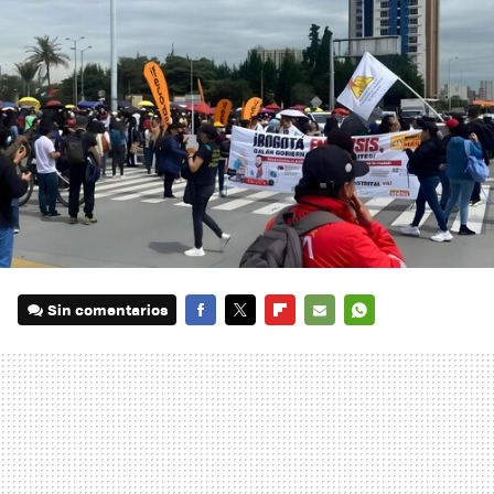
Sin comentarios
FACEBOOK
TWITTER
FLIPBOARD
E-
WHATSAPP
MAIL