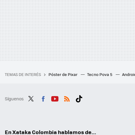
TEMAS DE INTERÉS
Póster de Pixar
Tecno Pova 5
Androi
Síguenos
Twit
Fac
You
RSS
Tikt
ter
ebo
tub
ok
ok
e
En Xataka Colombia hablamos de...