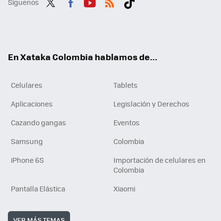
Síguenos
Twit
Fac
You
RSS
Tikt
ter
ebo
tub
ok
ok
e
En Xataka Colombia hablamos de...
Celulares
Tablets
Aplicaciones
Legislación y Derechos
Cazando gangas
Eventos
Samsung
Colombia
iPhone 6S
Importación de celulares en
Colombia
Pantalla Elástica
Xiaomi
VER MÁS TEMAS