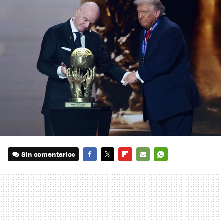
Sin comentarios
FACEBOOK
TWITTER
FLIPBOARD
E-
WHATSAPP
MAIL