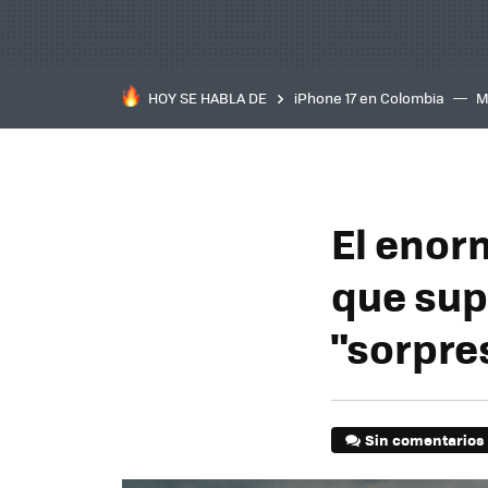
HOY SE HABLA DE
iPhone 17 en Colombia
M
inteligente
IA
TCL C
El enorm
que sup
"sorpre
Sin comentarios