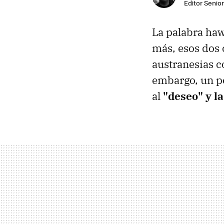
Editor Senior
La palabra hawa
más, esos dos 
austranesias co
embargo, un po
al
"deseo" y l