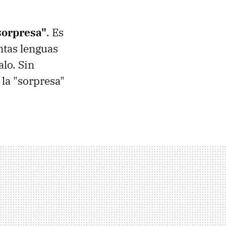
sorpresa"
. Es
ntas lenguas
alo. Sin
 la "sorpresa"