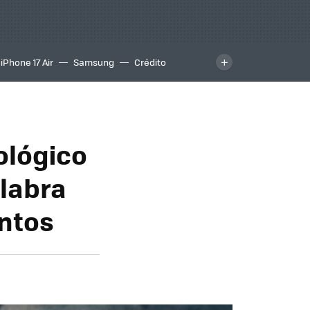
iPhone 17 Air
Samsung
Crédito
nológico
alabra
intos