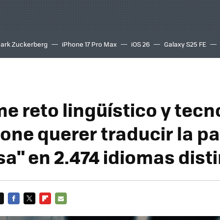
ark Zuckerberg
iPhone 17 Pro Max
iOS 26
Galaxy S25 FE
8K
e reto lingüístico y tec
one querer traducir la p
sa" en 2.474 idiomas dist
FACEBOOK
TWITTER
FLIPBOARD
E-