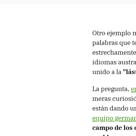
Otro ejemplo m
palabras que t
estrechamente
idiomas austra
unido a la
"lás
La pregunta,
e
meras curiosid
están dando un
equipo german
campo de los 