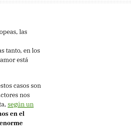
opeas, las
as tanto, en los
 amor está
 estos casos son
uctores nos
ta,
según un
os en el
n enorme