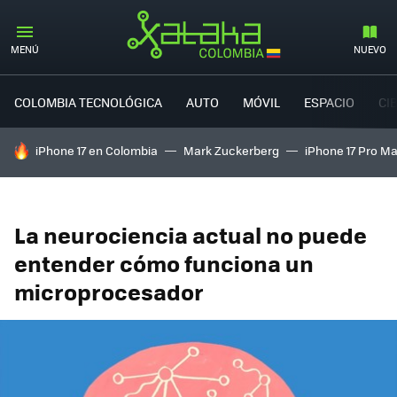
MENÚ
NUEVO
COLOMBIA TECNOLÓGICA
AUTO
MÓVIL
ESPACIO
CI
HOY SE HABLA DE
iPhone 17 en Colombia
Mark Zuckerberg
iPhone 17 Pro M
La neurociencia actual no puede
entender cómo funciona un
microprocesador