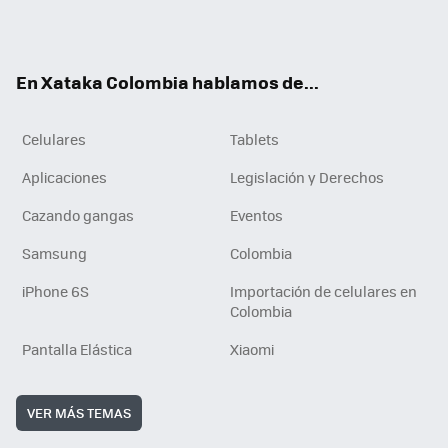
Twit
Fac
You
RSS
Tikt
ter
ebo
tub
ok
ok
e
En Xataka Colombia hablamos de...
Celulares
Tablets
Aplicaciones
Legislación y Derechos
Cazando gangas
Eventos
Samsung
Colombia
iPhone 6S
Importación de celulares en
Colombia
Pantalla Elástica
Xiaomi
VER MÁS TEMAS