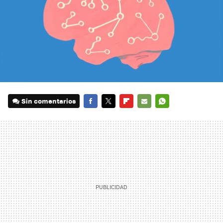
Sin comentarios
FACEBOOK
TWITTER
FLIPBOARD
E-
WHATSAPP
MAIL