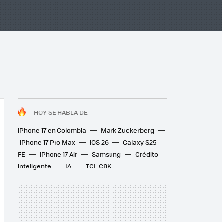
HOY SE HABLA DE
iPhone 17 en Colombia
Mark Zuckerberg
iPhone 17 Pro Max
iOS 26
Galaxy S25
FE
iPhone 17 Air
Samsung
Crédito
inteligente
IA
TCL C8K