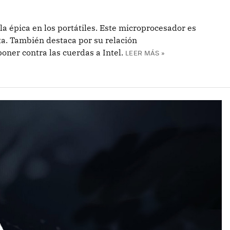
a épica en los portátiles. Este microprocesador es
uta. También destaca por su relación
oner contra las cuerdas a Intel.
LEER MÁS »