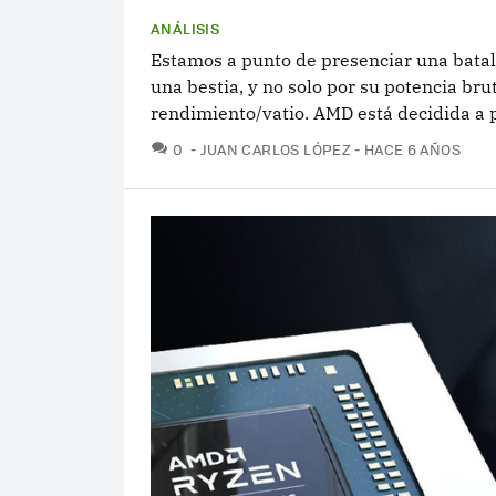
ANÁLISIS
Estamos a punto de presenciar una batall
una bestia, y no solo por su potencia br
rendimiento/vatio. AMD está decidida a p
COMENTARIOS
0
JUAN CARLOS LÓPEZ
HACE 6 AÑOS