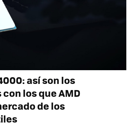
000: así son los
 con los que AMD
mercado de los
iles