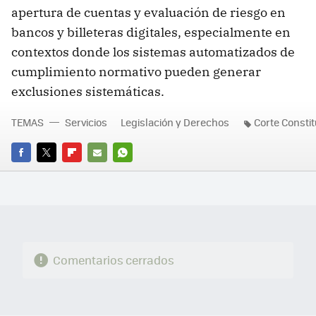
apertura de cuentas y evaluación de riesgo en
bancos y billeteras digitales, especialmente en
contextos donde los sistemas automatizados de
cumplimiento normativo pueden generar
exclusiones sistemáticas.
TEMAS
Servicios
Legislación y Derechos
Corte Constit
FACEBOOK
TWITTER
FLIPBOARD
E-
WHATSAPP
MAIL
Comentarios cerrados