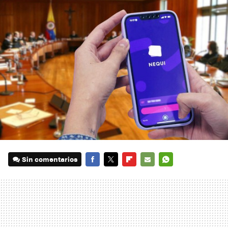
Sin comentarios
FACEBOOK
TWITTER
FLIPBOARD
E-
WHATSAPP
MAIL