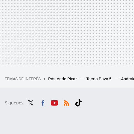
TEMAS DE INTERÉS
Póster de Pixar
Tecno Pova 5
Androi
Síguenos
Twit
Fac
You
RSS
Tikt
ter
ebo
tub
ok
ok
e