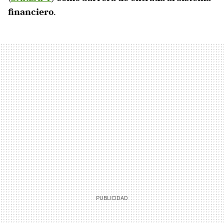
financiero
.