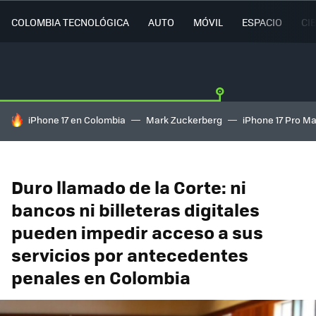
COLOMBIA TECNOLÓGICA
AUTO
MÓVIL
ESPACIO
CI
HOY SE HABLA DE
iPhone 17 en Colombia
Mark Zuckerberg
iPhone 17 Pro M
Duro llamado de la Corte: ni
bancos ni billeteras digitales
pueden impedir acceso a sus
servicios por antecedentes
penales en Colombia