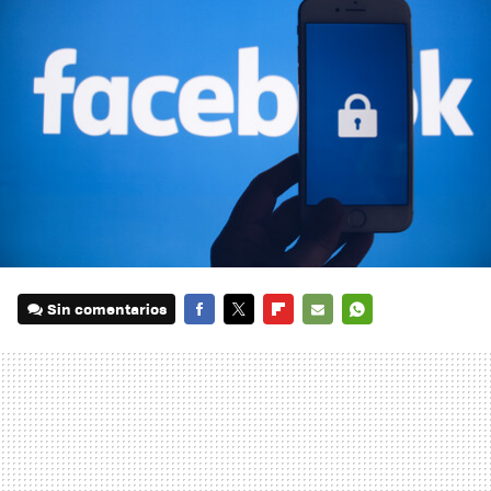
Sin comentarios
FACEBOOK
TWITTER
FLIPBOARD
E-
WHATSAPP
MAIL