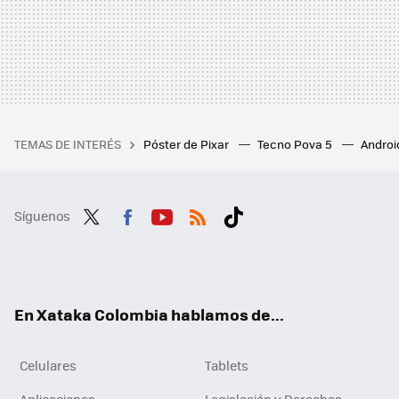
TEMAS DE INTERÉS
Póster de Pixar
Tecno Pova 5
Androi
Síguenos
Twit
Fac
You
RSS
Tikt
ter
ebo
tub
ok
ok
e
En Xataka Colombia hablamos de...
Celulares
Tablets