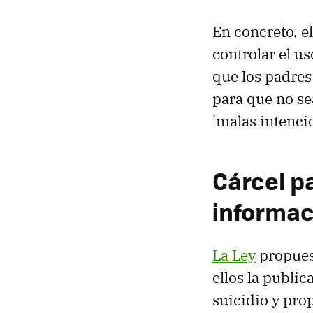
En concreto, e
controlar el us
que los padre
para que no se
'malas intencio
Cárcel pa
informac
La Ley
propuest
ellos la publi
suicidio y pr