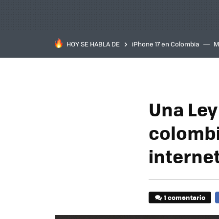
HOY SE HABLA DE
iPhone 17 en Colombia
M
inteligente
IA
TCL C
Una Ley 
colombi
internet
1 comentario