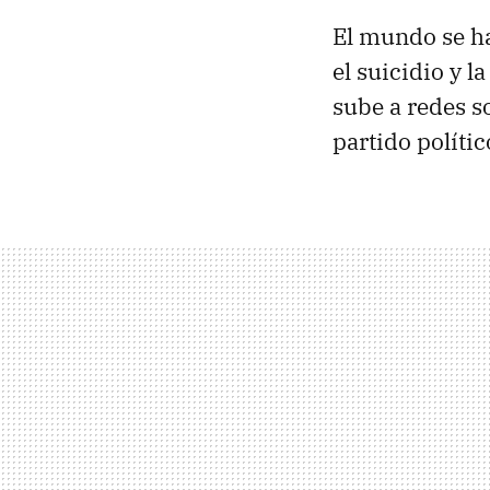
El mundo se h
el suicidio y l
sube a redes so
partido políti