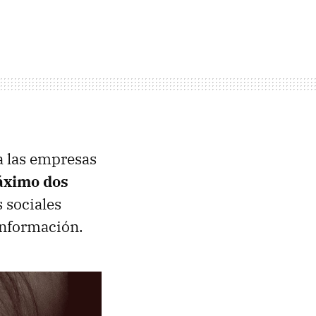
a las empresas
áximo dos
s sociales
 información.