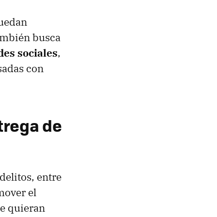
puedan
mbién busca
des sociales
,
sadas con
trega de
elitos, entre
mover el
e quieran